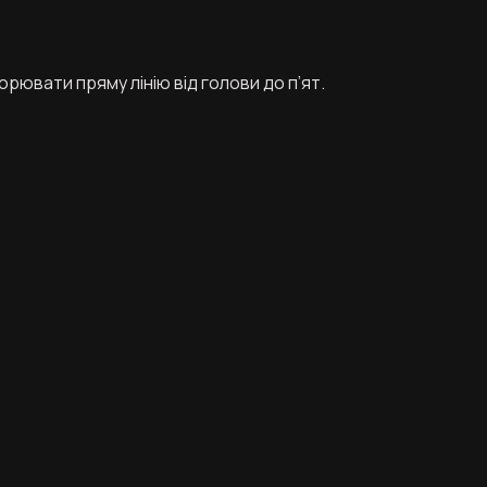
орювати пряму лінію від голови до п’ят.