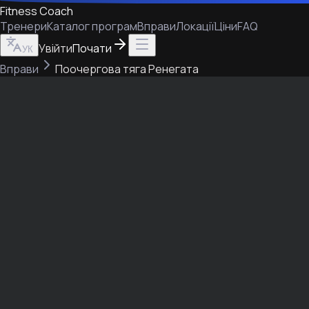
Fitness Coach
Тренери
Каталог програм
Вправи
Локації
Ціни
FAQ
Увійти
Почати
УК
Вправи
Поочергова тяга Ренегата