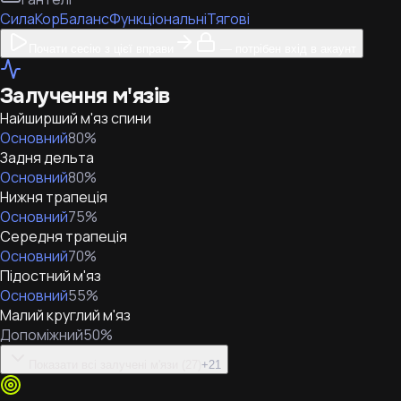
Сила
Кор
Баланс
Функціональні
Тягові
Почати сесію з цієї вправи
— потрібен вхід в акаунт
Залучення м'язів
Найширший м'яз спини
Основний
80
%
Задня дельта
Основний
80
%
Нижня трапеція
Основний
75
%
Середня трапеція
Основний
70
%
Підостний м'яз
Основний
55
%
Малий круглий м'яз
Допоміжний
50
%
Показати всі залучені м'язи (27)
+
21