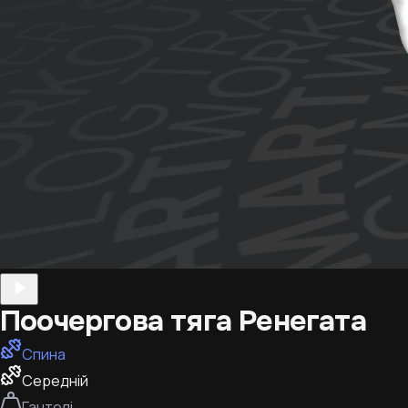
Поочергова тяга Ренегата
Спина
Середній
Гантелі