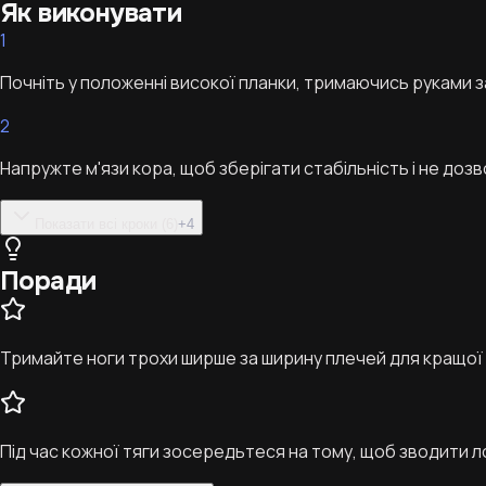
Як виконувати
1
Почніть у положенні високої планки, тримаючись руками за
2
Напружте м'язи кора, щоб зберігати стабільність і не до
Показати всі кроки (6)
+
4
Поради
Тримайте ноги трохи ширше за ширину плечей для кращої 
Під час кожної тяги зосередьтеся на тому, щоб зводити л