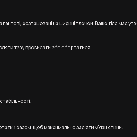
 гантелі, розташовані на ширині плечей. Ваше тіло має утв
зволяти тазу провисати або обертатися.
стабільності.
опатки разом, щоб максимально задіяти м’язи спини.