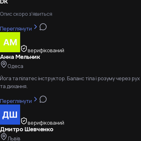
DK
Опис скоро з'явиться
Переглянути
верифікований
Анна Мельник
Одеса
Йога та пілатес інструктор. Баланс тіла і розуму через рух
та дихання.
Переглянути
верифікований
Дмитро Шевченко
Львів