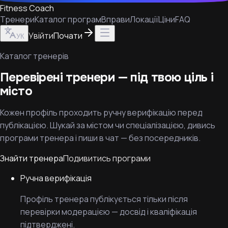
Fitness Coach
Тренери
Каталог програм
Вправи
Локації
Ціни
FAQ
Увійти
Почати
УК
Каталог тренерів
Перевірені тренери — під твою ціль і
місто
Кожен профіль проходить ручну верифікацію перед
публікацією. Шукай за містом чи спеціалізацією, дивись
програми тренера і пиши в чат — без посередників.
Знайти тренера
Подивитись програми
Ручна верифікація
Профіль тренера публікується тільки після
перевірки модерацією — досвід і кваліфікація
підтверджені.