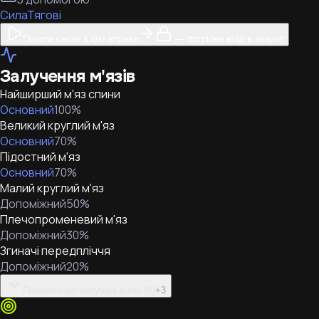
Сила
Тягові
Почати сесію з цієї вправи
— потрібен вхід в акаунт
Залучення м'язів
Найширший м'яз спини
Основний
100
%
Великий круглий м'яз
Основний
70
%
Підостний м'яз
Основний
70
%
Малий круглий м'яз
Допоміжний
50
%
Плечопроменевий м'яз
Допоміжний
30
%
Згиначі передпліччя
Допоміжний
20
%
Показати всі залучені м'язи (9)
+
3