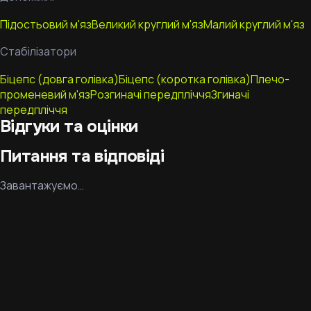
Підостьовий м'яз
Великий круглий м'яз
Малий круглий м'яз
Стабілізатори
Біцепс (довга голівка)
Біцепс (коротка голівка)
Плечо-
променевий м'яз
Розгиначі передпліччя
Згиначі
передпліччя
Відгуки та оцінки
Питання та відповіді
Завантажуємо…