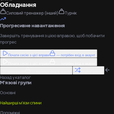
Обладнання
Силовий тренажер (інший)
Турнік
Прогресивне навантаження
Завершіть тренування з цією вправою, щоб побачити
прогрес
Почати сесію з цієї вправи
— потрібен вхід в акаунт
Почати сесію з цієї вправи
— потрібен вхід в акаунт
До тренування
— потрібен вхід в акаунт
Знайти заміну
Назад у каталог
М'язові групи
Основні
Найширші м'язи спини
Допоміжні