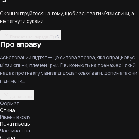
Сконцентруйтеся на тому, щоб задіювати м’язи спини, а
не тягнути руками.
Показати всі поради (7)
+
5
Про вправу
Асистований підтяг — це силова вправа, яка опрацьовує
м’язи спини, плечей і рук. Її виконують на тренажері, який
надає противагу у вигляді додаткової ваги, допомагаючи
піднімати…
Детальніше
Формат
Спина
Рівень входу
Початківець
Частина тіла
Спина