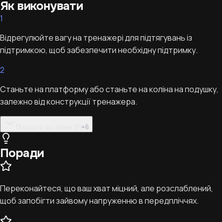
Як виконувати
1
Відрегулюйте вагу на тренажері для підтягувань із
підтримкою, щоб забезпечити необхідну підтримку.
2
Станьте на платформу або станьте на коліна на подушку,
залежно від конструкції тренажера.
Показати всі кроки (8)
+
6
Поради
Переконайтеся, що ваш хват міцний, але розслаблений,
щоб запобігти зайвому напруженню в передпліччях.