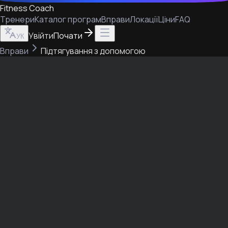
Fitness Coach
Тренери
Каталог програм
Вправи
Локації
Ціни
FAQ
Увійти
Почати
УК
Вправи
Підтягування з допомогою