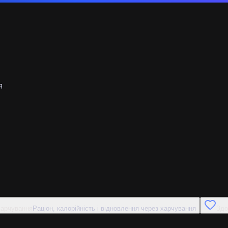
я
арчування
Раціон, калорійність і відновлення через харчування
Здо