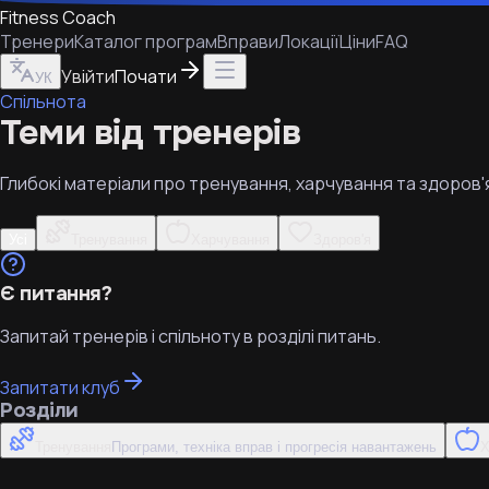
Fitness Coach
Тренери
Каталог програм
Вправи
Локації
Ціни
FAQ
Увійти
Почати
УК
Спільнота
Теми від тренерів
Глибокі матеріали про тренування, харчування та здоров'
Усі
Тренування
Харчування
Здоров'я
Є питання?
Запитай тренерів і спільноту в розділі питань.
Запитати клуб
Розділи
Тренування
Програми, техніка вправ і прогресія навантажень
Х