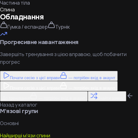
Частина тіла
Спина
Обладнання
Гумка / еспандер
Турнік
Прогресивне навантаження
Завершіть тренування з цією вправою, щоб побачити
прогрес
Почати сесію з цієї вправи
— потрібен вхід в акаунт
Почати сесію з цієї вправи
— потрібен вхід в акаунт
До тренування
— потрібен вхід в акаунт
Знайти заміну
Назад у каталог
М'язові групи
Основні
Найширші м'язи спини