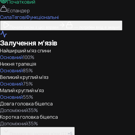
Початковий
Еспандер
Сила
Тягові
Функціональні
Почати сесію з цієї вправи
— потрібен вхід в акаунт
Залучення м'язів
Найширший м'яз спини
Основний
100
%
Нижня трапеція
Основний
85
%
Великий круглий м'яз
Основний
75
%
Малий круглий м'яз
Основний
55
%
Довга головка біцепса
Допоміжний
35
%
Коротка головка біцепса
Допоміжний
35
%
Показати всі залучені м'язи (11)
+
5