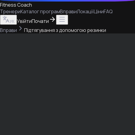
Fitness Coach
Тренери
Каталог програм
Вправи
Локації
Ціни
FAQ
Увійти
Почати
УК
Вправи
Підтягування з допомогою резинки