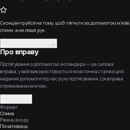
Сконцентруйся на тому, щоб тягнути за допомогою м’язів
спини, а не лише рук.
Показати всі поради (6)
+
4
Про вправу
Підтягування з допомогою еспандера — це силова
вправа, у якій використовується еластична стрічка для
надання допомоги під час руху підтягування. Ця вправа
спрямована на м’язи…
Детальніше
Формат
Спина
Рівень входу
Початківець