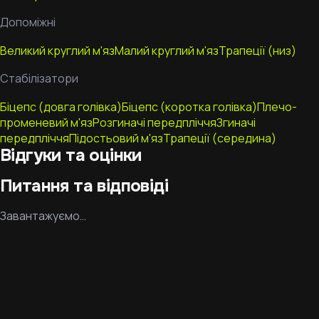
Допоміжні
Великий круглий м'яз
Малий круглий м'яз
Трапеції (низ)
Стабілізатори
Біцепс (довга голівка)
Біцепс (коротка голівка)
Плечо-
променевий м'яз
Розгиначі передпліччя
Згиначі
передпліччя
Підостьовий м'яз
Трапеції (середина)
Відгуки та оцінки
Питання та відповіді
Завантажуємо…