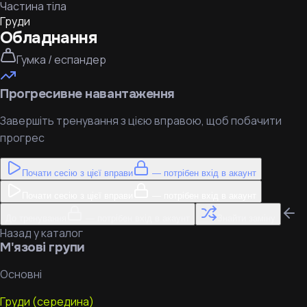
Частина тіла
Груди
Обладнання
Гумка / еспандер
Прогресивне навантаження
Завершіть тренування з цією вправою, щоб побачити
прогрес
Почати сесію з цієї вправи
— потрібен вхід в акаунт
Почати сесію з цієї вправи
— потрібен вхід в акаунт
До тренування
— потрібен вхід в акаунт
Знайти заміну
Назад у каталог
М'язові групи
Основні
Груди (середина)