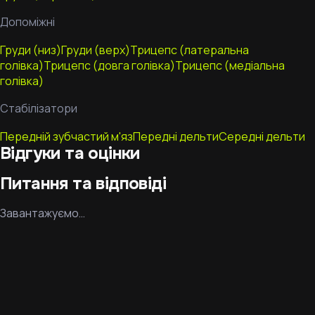
Допоміжні
Груди (низ)
Груди (верх)
Трицепс (латеральна
голівка)
Трицепс (довга голівка)
Трицепс (медіальна
голівка)
Стабілізатори
Передній зубчастий м'яз
Передні дельти
Середні дельти
Відгуки та оцінки
Питання та відповіді
Завантажуємо…