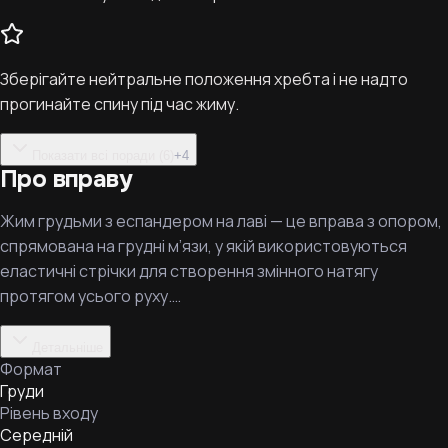
Зберігайте нейтральне положення хребта і не надто
прогинайте спину під час жиму.
Показати всі поради (6)
+
4
Про вправу
Жим грудьми з еспандером на лаві — це вправа з опором,
спрямована на грудні м’язи, у якій використовуються
еластичні стрічки для створення змінного натягу
протягом усього руху.…
Детальніше
Формат
Груди
Рівень входу
Середній