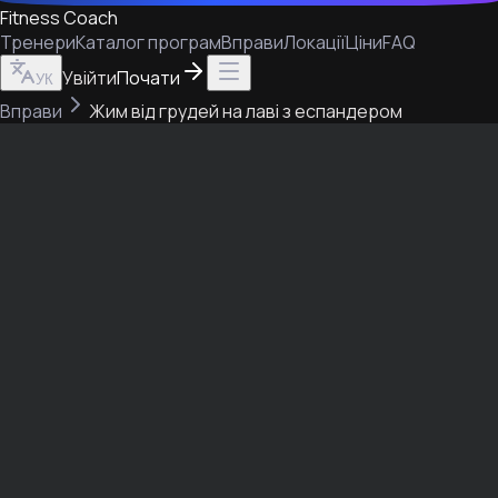
Fitness Coach
Тренери
Каталог програм
Вправи
Локації
Ціни
FAQ
Увійти
Почати
УК
Вправи
Жим від грудей на лаві з еспандером