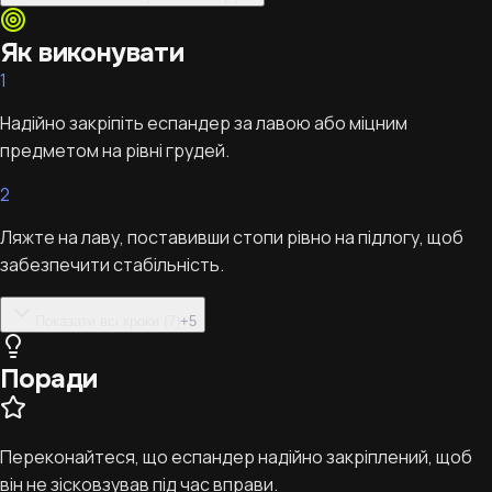
Як виконувати
1
Надійно закріпіть еспандер за лавою або міцним
предметом на рівні грудей.
2
Ляжте на лаву, поставивши стопи рівно на підлогу, щоб
забезпечити стабільність.
Показати всі кроки (7)
+
5
Поради
Переконайтеся, що еспандер надійно закріплений, щоб
він не зісковзував під час вправи.