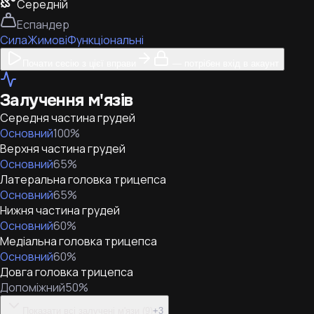
Середній
Еспандер
Сила
Жимові
Функціональні
Почати сесію з цієї вправи
— потрібен вхід в акаунт
Залучення м'язів
Середня частина грудей
Основний
100
%
Верхня частина грудей
Основний
65
%
Латеральна головка трицепса
Основний
65
%
Нижня частина грудей
Основний
60
%
Медіальна головка трицепса
Основний
60
%
Довга головка трицепса
Допоміжний
50
%
Показати всі залучені м'язи (9)
+
3