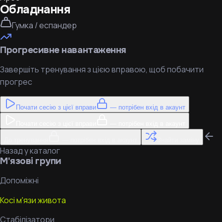
Обладнання
Гумка / еспандер
Прогресивне навантаження
Завершіть тренування з цією вправою, щоб побачити
прогрес
Почати сесію з цієї вправи
— потрібен вхід в акаунт
Почати сесію з цієї вправи
— потрібен вхід в акаунт
До тренування
— потрібен вхід в акаунт
Знайти заміну
Назад у каталог
М'язові групи
Допоміжні
Косі м'язи живота
Стабілізатори