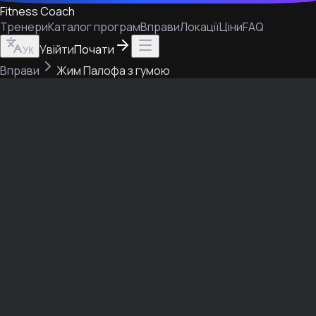
Fitness Coach
Тренери
Каталог програм
Вправи
Локації
Ціни
FAQ
Увійти
Почати
УК
Вправи
Жим Палофа з гумою