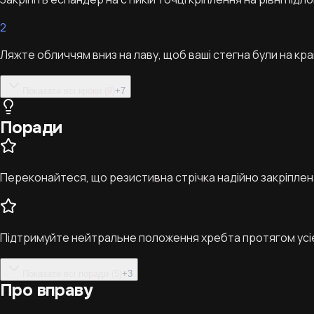
2
Ляжте обличчям вниз на лаву, щоб ваші стегна були на кра
Показати всі кроки (9)
+
7
Поради
Переконайтеся, що резистивна стрічка надійно закріплена,
Підтримуйте нейтральне положення хребта протягом усіє
Показати всі поради (5)
+
3
Про вправу