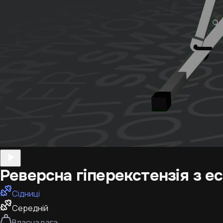
Реверсна гіперекстензія з 
Сідниці
Середній
Власна вага