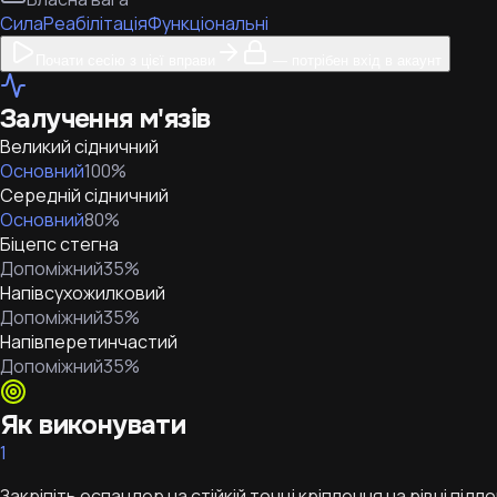
Сила
Реабілітація
Функціональні
Почати сесію з цієї вправи
— потрібен вхід в акаунт
Залучення м'язів
Великий сідничний
Основний
100
%
Середній сідничний
Основний
80
%
Біцепс стегна
Допоміжний
35
%
Напівсухожилковий
Допоміжний
35
%
Напівперетинчастий
Допоміжний
35
%
Як виконувати
1
Закріпіть еспандер на стійкій точці кріплення на рівні підло