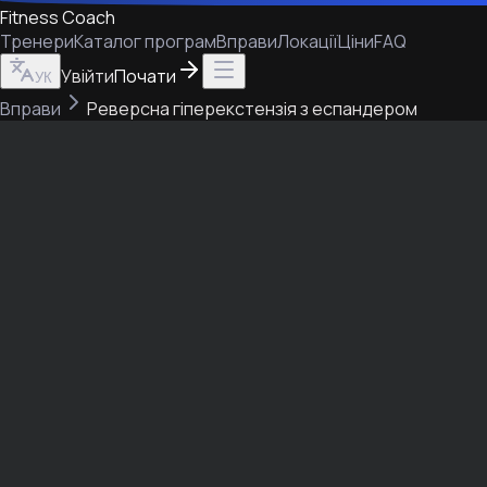
Fitness Coach
Тренери
Каталог програм
Вправи
Локації
Ціни
FAQ
Увійти
Почати
УК
Вправи
Реверсна гіперекстензія з еспандером