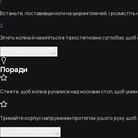
1
Встаньте, поставивши ноги на ширині плечей, і розмістіть 
2
Зігніть коліна й нахиліться в тазостегнових суглобах, що
Показати всі кроки (6)
+
4
Поради
Стежте, щоб коліна рухалися над носками стоп, щоб уник
Тримайте корпус напруженим протягом усього руху, щоб 
Показати всі поради (6)
+
4