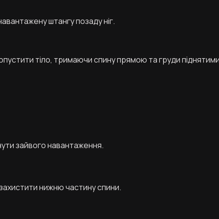
навантажену штангу позаду ніг.
б опустити тіло, тримаючи спину прямою та груди піднятими
нути зайвого навантаження.
захистити нижню частину спини.