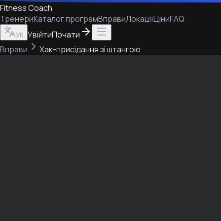
Fitness Coach
Тренери
Каталог програм
Вправи
Локації
Ціни
FAQ
Увійти
Почати
УК
Вправи
Хак-присідання зі штангою