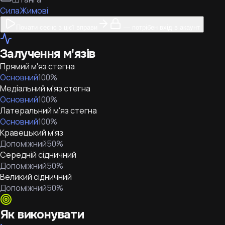
Сила
Жимові
Почати сесію з цієї вправи
— потрібен вхід в акаунт
Залучення м'язів
Прямий м'яз стегна
Основний
100
%
Медіальний м'яз стегна
Основний
100
%
Латеральний м'яз стегна
Основний
100
%
Кравецький м'яз
Допоміжний
50
%
Середній сідничний
Допоміжний
50
%
Великий сідничний
Допоміжний
50
%
Як виконувати