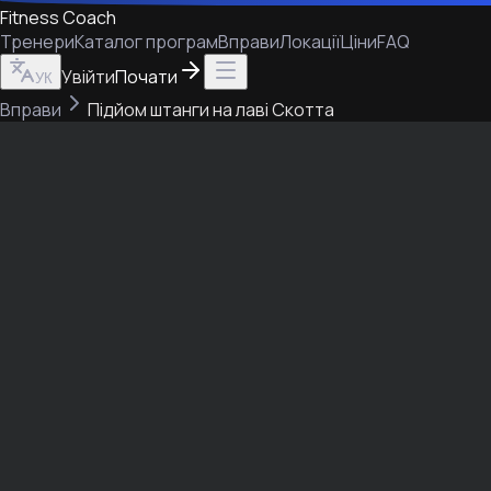
Fitness Coach
Тренери
Каталог програм
Вправи
Локації
Ціни
FAQ
Увійти
Почати
УК
Вправи
Підйом штанги на лаві Скотта