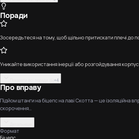
Поради
Зосередьтеся на тому, щоб щільно притискати плечі до п
Уникайте використання інерції або розгойдування корпусо
Показати всі поради (6)
+
4
Про вправу
Підйом штанги на біцепс на лаві Скотта — це ізоляційна в
скорочення…
Детальніше
Формат
Біцепс