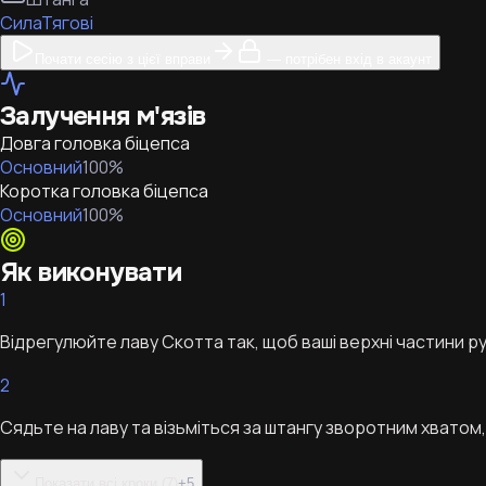
Сила
Тягові
Почати сесію з цієї вправи
— потрібен вхід в акаунт
Залучення м'язів
Довга головка біцепса
Основний
100
%
Коротка головка біцепса
Основний
100
%
Як виконувати
1
Відрегулюйте лаву Скотта так, щоб ваші верхні частини рук
2
Сядьте на лаву та візьміться за штангу зворотним хватом
Показати всі кроки (7)
+
5