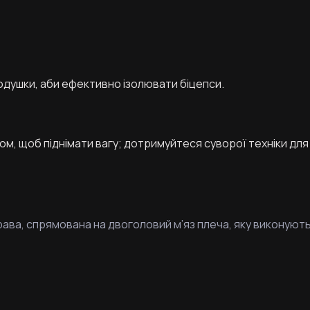
одушки, аби ефективно ізолювати біцепси.
м, щоб піднімати вагу; дотримуйтеся суворої техніки для 
права, спрямована на двоголовий м’яз плеча, яку виконують