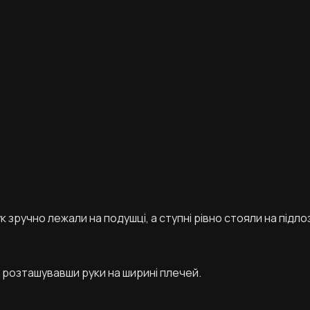
 зручно лежали на подушці, а ступні рівно стояли на підлоз
, розташувавши руки на ширині плечей.