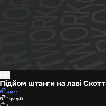
Підйом штанги на лаві Скотт
Біцепс
Середній
Штанга