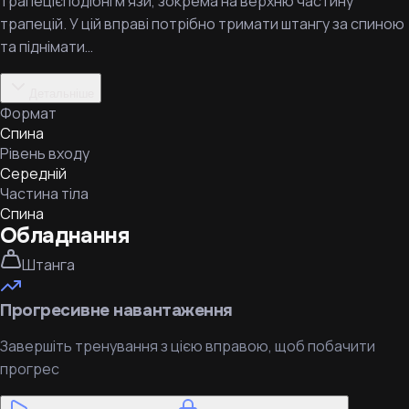
трапецієподібні м’язи, зокрема на верхню частину
трапецій. У цій вправі потрібно тримати штангу за спиною
та піднімати…
Детальніше
Формат
Спина
Рівень входу
Середній
Частина тіла
Спина
Обладнання
Штанга
Прогресивне навантаження
Завершіть тренування з цією вправою, щоб побачити
прогрес