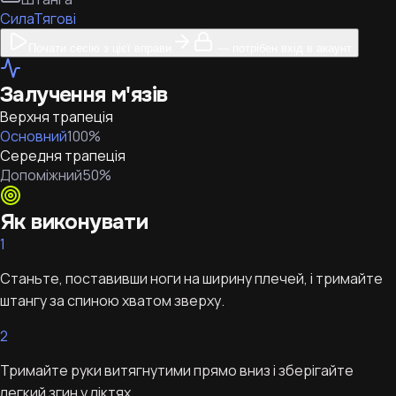
Сила
Тягові
Почати сесію з цієї вправи
— потрібен вхід в акаунт
Залучення м'язів
Верхня трапеція
Основний
100
%
Середня трапеція
Допоміжний
50
%
Як виконувати
1
Станьте, поставивши ноги на ширину плечей, і тримайте
штангу за спиною хватом зверху.
2
Тримайте руки витягнутими прямо вниз і зберігайте
легкий згин у ліктях.