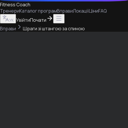
Fitness Coach
Тренери
Каталог програм
Вправи
Локації
Ціни
FAQ
Увійти
Почати
УК
Вправи
Шраги зі штангою за спиною