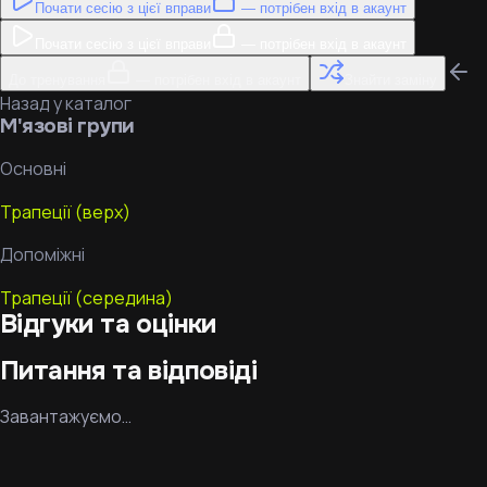
Почати сесію з цієї вправи
— потрібен вхід в акаунт
Почати сесію з цієї вправи
— потрібен вхід в акаунт
До тренування
— потрібен вхід в акаунт
Знайти заміну
Назад у каталог
М'язові групи
Основні
Трапеції (верх)
Допоміжні
Трапеції (середина)
Відгуки та оцінки
Питання та відповіді
Завантажуємо…