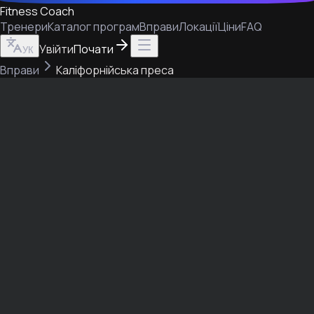
Fitness Coach
Тренери
Каталог програм
Вправи
Локації
Ціни
FAQ
Увійти
Почати
УК
Вправи
Каліфорнійська преса