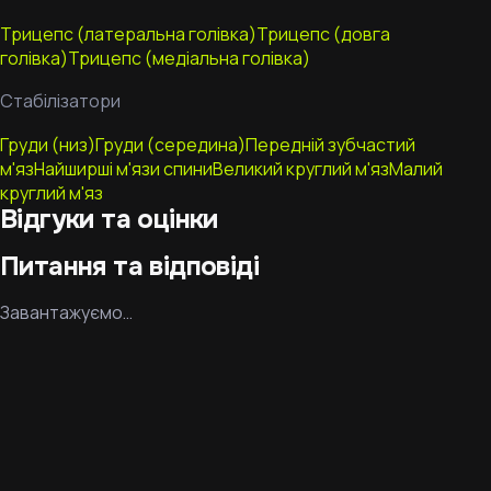
Трицепс (латеральна голівка)
Трицепс (довга
голівка)
Трицепс (медіальна голівка)
Стабілізатори
Груди (низ)
Груди (середина)
Передній зубчастий
м'яз
Найширші м'язи спини
Великий круглий м'яз
Малий
круглий м'яз
Відгуки та оцінки
Питання та відповіді
Завантажуємо…