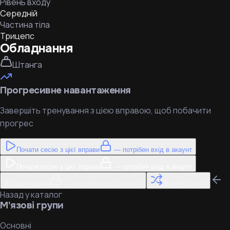
Рівень входу
Середній
Частина тіла
Трицепс
Обладнання
Штанга
Прогресивне навантаження
Завершіть тренування з цією вправою, щоб побачити
прогрес
Почати сесію з цієї вправи
— потрібен вхід в акаунт
Почати сесію з цієї вправи
— потрібен вхід в акаунт
До тренування
— потрібен вхід в акаунт
Знайти заміну
Назад у каталог
М'язові групи
Основні