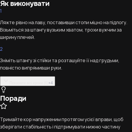
Як виконувати
1
Ляжте рівно на лаву, поставивши стопи міцно на підлогу.
Візьміться за штангу вузьким хватом, трохи вужчим за
ширину плечей.
2
Зніміть штангу зі стійки та розташуйте її над грудьми,
повністю випрямивши руки.
Показати всі кроки (6)
+
4
Поради
Тримайте кор напруженим протягом усієї вправи, щоб
зберігати стабільність і підтримувати нижню частину