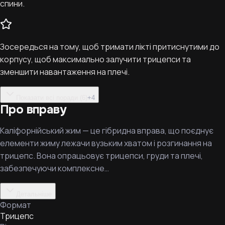
спини.
Зосередься на тому, щоб тримати лікті притиснутими до
корпусу, щоб максимально залучити трицепси та
зменшити навантаження на плечі.
Показати всі поради (6)
+
4
Про вправу
Каліфорнійський жим — це гібридна вправа, що поєднує
елементи жиму лежачи вузьким хватом і розгинання на
трицепс. Вона опрацьовує трицепси, груди та плечі,
забезпечуючи комплексне…
Детальніше
Формат
Трицепс