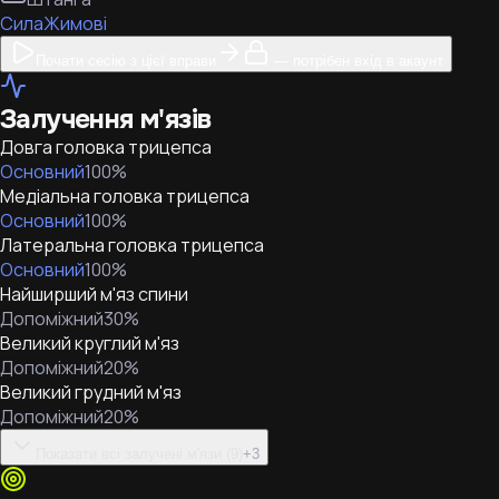
Сила
Жимові
Почати сесію з цієї вправи
— потрібен вхід в акаунт
Залучення м'язів
Довга головка трицепса
Основний
100
%
Медіальна головка трицепса
Основний
100
%
Латеральна головка трицепса
Основний
100
%
Найширший м'яз спини
Допоміжний
30
%
Великий круглий м'яз
Допоміжний
20
%
Великий грудний м'яз
Допоміжний
20
%
Показати всі залучені м'язи (9)
+
3