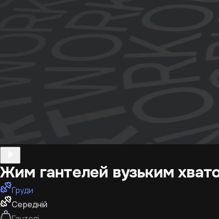
Жим гантелей вузьким хват
Груди
Середній
Гантелі