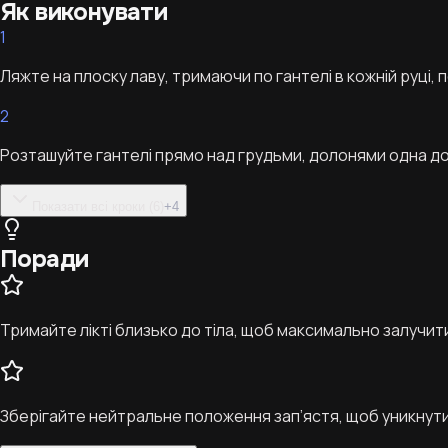
Як виконувати
1
Ляжте на плоску лаву, тримаючи по гантелі в кожній руці, 
2
Розташуйте гантелі прямо над грудьми, долонями одна до о
Показати всі кроки (6)
+
4
Поради
Тримайте лікті близько до тіла, щоб максимально залучит
Зберігайте нейтральне положення зап’ястя, щоб уникнут