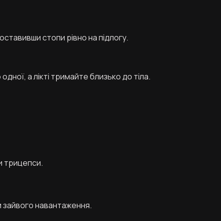
поставивши стопи рівно на підлогу.
дної, а лікті тримайте близько до тіла.
и трицепси.
и зайвого навантаження.