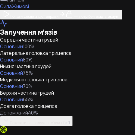
Сила
Жимові
Почати сесію з цієї вправи
— потрібен вхід в акаунт
Залучення м'язів
Середня частина грудей
Основний
100
%
Латеральна головка трицепса
Основний
80
%
Нижня частина грудей
Основний
75
%
Медіальна головка трицепса
Основний
70
%
Верхня частина грудей
Основний
65
%
Довга головка трицепса
Допоміжний
40
%
Показати всі залучені м'язи (7)
+
1