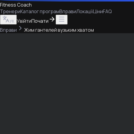
Fitness Coach
Тренери
Каталог програм
Вправи
Локації
Ціни
FAQ
Увійти
Почати
УК
Вправи
Жим гантелей вузьким хватом