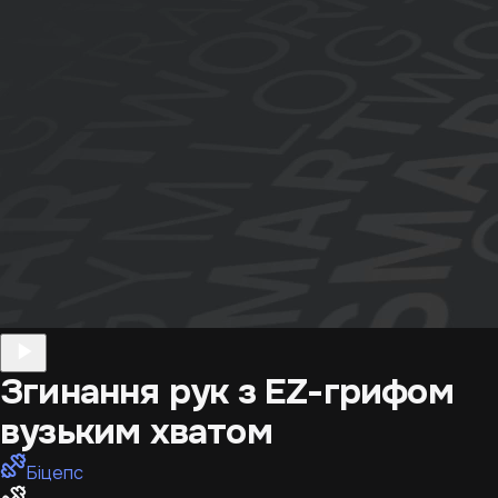
Згинання рук з EZ-грифом
вузьким хватом
Біцепс