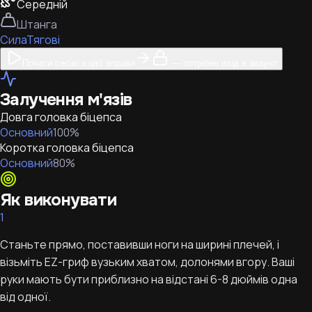
Середній
Штанга
Сила
Тягові
Почати сесію з цієї вправи
— потрібен вхід в акаунт
Залучення м'язів
Довга головка біцепса
Основний
100
%
Коротка головка біцепса
Основний
80
%
Як виконувати
1
Станьте прямо, поставивши ноги на ширині плечей, і
візьміть EZ-гриф вузьким хватом, долонями вгору. Ваші
руки мають бути приблизно на відстані 6-8 дюймів одна
від одної.