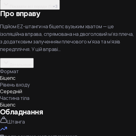
Показати всі поради (5)
+
3
Про вправу
Підйом EZ-штанги на біцепс вузьким хватом — це
ізоляційна вправа, спрямована на двоголовий м’яз плеча,
з додатковим залученням плечового м’яза та м’язів
передпліччя. У цій вправі…
Детальніше
Формат
Біцепс
Рівень входу
Середній
Частина тіла
Біцепс
Обладнання
Штанга