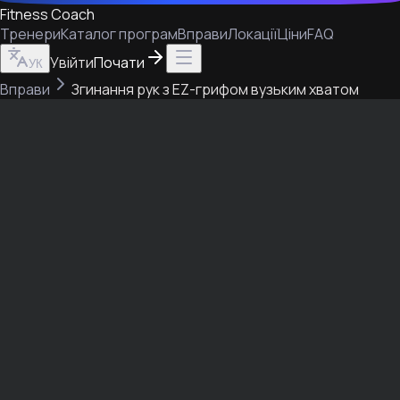
Fitness Coach
Тренери
Каталог програм
Вправи
Локації
Ціни
FAQ
Увійти
Почати
УК
Вправи
Згинання рук з EZ-грифом вузьким хватом