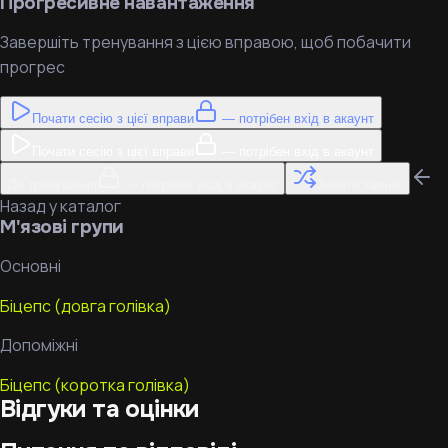
Прогресивне навантаження
Завершіть тренування з цією вправою, щоб побачити
прогрес
Почати сесію з цієї вправи
— потрібен вхід в акаунт
Почати сесію з цієї вправи
— потрібен вхід в акаунт
До тренування
— потрібен вхід в акаунт
Знайти заміну
Назад у каталог
М'язові групи
Основні
Біцепс (довга голівка)
Допоміжні
Біцепс (коротка голівка)
Відгуки та оцінки