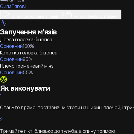
Сила
Тягові
Почати сесію з цієї вправи
— потрібен вхід в акаунт
Залучення м'язів
Довга головка біцепса
Основний
100
%
Коротка головка біцепса
Основний
85
%
Плечопроменевий м'яз
Основний
55
%
Як виконувати
1
Станьте прямо, поставивши стопи на ширині плечей, і трим
2
Тримайте лікті близько до тулуба, а спину прямою.