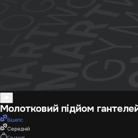
Молотковий підйом гантеле
Біцепс
Середній
Гантелі