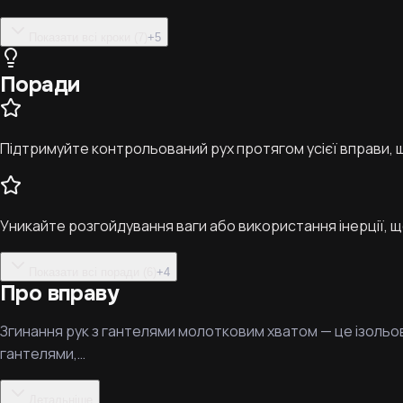
Показати всі кроки (7)
+
5
Поради
Підтримуйте контрольований рух протягом усієї вправи, 
Уникайте розгойдування ваги або використання інерції, що
Показати всі поради (6)
+
4
Про вправу
Згинання рук з гантелями молотковим хватом — це ізольова
гантелями,…
Детальніше