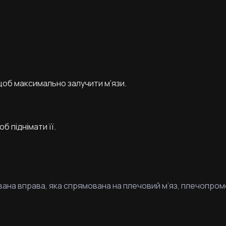
щоб максимально залучити м’язи.
б піднімати її.
на вправа, яка спрямована на плечовий м’яз, плечопромене