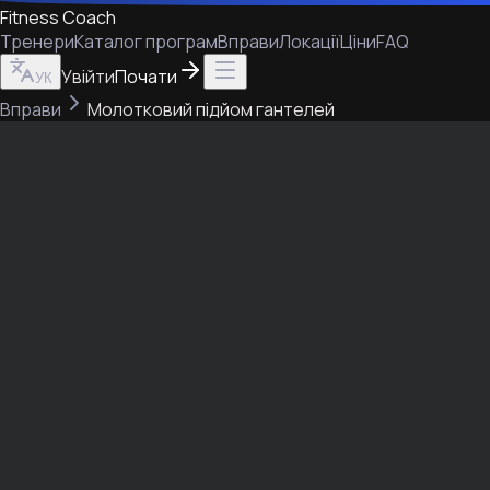
Fitness Coach
Тренери
Каталог програм
Вправи
Локації
Ціни
FAQ
Увійти
Почати
УК
Вправи
Молотковий підйом гантелей