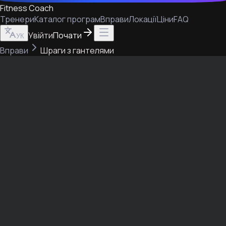
Fitness Coach
Тренери
Каталог програм
Вправи
Локації
Ціни
FAQ
Увійти
Почати
УК
Вправи
Шраги з гантелями