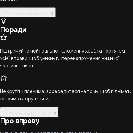
Показати всі кроки (6)
+
4
Поради
Підтримуйте нейтральне положення хребта протягом
усієї вправи, щоб уникнути перенапруження нижньої
частини спини.
Не крутіть плечима; зосередьтеся на тому, щоб піднімати
їх прямо вгору та вниз.
Показати всі поради (5)
+
3
Про вправу