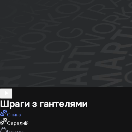
Шраги з гантелями
Спина
Середній
Гантелі