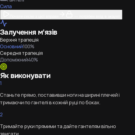
Сила
Почати сесію з цієї вправи
— потрібен вхід в акаунт
Залучення м'язів
Верхня трапеція
Основний
100
%
Середня трапеція
Допоміжний
40
%
Як виконувати
1
Станьте прямо, поставивши ноги на ширині плечей і
тримаючи по гантелі в кожній руці по боках.
2
Тримайте руки прямими та дайте гантелям вільно
звисати.