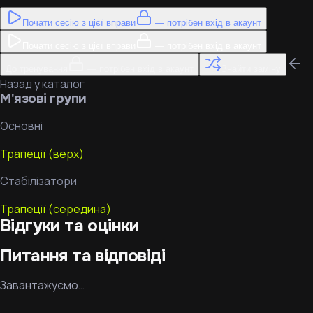
Почати сесію з цієї вправи
— потрібен вхід в акаунт
Почати сесію з цієї вправи
— потрібен вхід в акаунт
До тренування
— потрібен вхід в акаунт
Знайти заміну
Назад у каталог
М'язові групи
Основні
Трапеції (верх)
Стабілізатори
Трапеції (середина)
Відгуки та оцінки
Питання та відповіді
Завантажуємо…