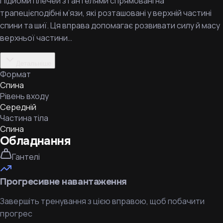
Підйоми плечей з гантелями спрямовані на
трапецієподібні м’язи, які розташовані у верхній частині
спини та шиї. Ця вправа допомагає розвивати силу й масу
верхньої частини…
Детальніше
Формат
Спина
Рівень входу
Середній
Частина тіла
Спина
Обладнання
Гантелі
Прогресивне навантаження
Завершіть тренування з цією вправою, щоб побачити
прогрес