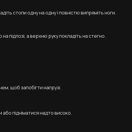
ладіть стопи одну на одну і повністю випряміть ноги.
 на підлозі, а верхню руку покладіть на стегно.
ем, щоб запобігти напрузі.
ти або підніматися надто високо.