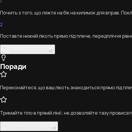
1
Почніть з того, що ляжте на бік на килимок для вправ. Пок
2
Поставте нижній лікоть прямо під плече, передпліччя рівно
Показати всі кроки (7)
+
5
Поради
Переконайтеся, що ваш лікоть знаходиться прямо під плеч
Тримайте тіло в прямій лінії; не дозволяйте тазу провиса
Показати всі поради (6)
+
4