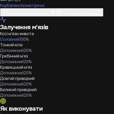
Кор
Баланс
Ізометричні
Почати сесію з цієї вправи
— потрібен вхід в акаунт
Залучення м'язів
Косі м'язи живота
Основний
100
%
Тонкий м'яз
Допоміжний
20
%
Гребінний м'яз
Допоміжний
20
%
Кравецький м'яз
Допоміжний
20
%
Довгий привідний
Допоміжний
20
%
Великий привідний
Допоміжний
20
%
Як виконувати