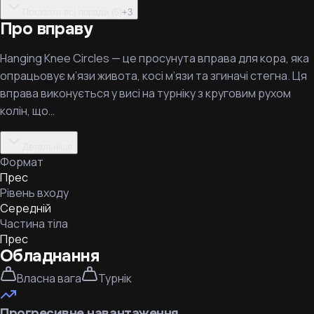
Показати всі поради (5)
+
3
Про вправу
Hanging Knee Circles — це просунута вправа для кора, яка
опрацьовує м’язи живота, косі м’язи та згиначі стегна. Ця
вправа виконується у висі на турніку з круговим рухом
колін, що…
Детальніше
Формат
Прес
Рівень входу
Середній
Частина тіла
Прес
Обладнання
Власна вага
Турнік
Прогресивне навантаження