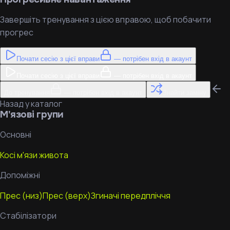
Завершіть тренування з цією вправою, щоб побачити
прогрес
Почати сесію з цієї вправи
— потрібен вхід в акаунт
Почати сесію з цієї вправи
— потрібен вхід в акаунт
До тренування
— потрібен вхід в акаунт
Знайти заміну
Назад у каталог
М'язові групи
Основні
Косі м'язи живота
Допоміжні
Прес (низ)
Прес (верх)
Згиначі передпліччя
Стабілізатори