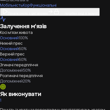
Мобільність
Кор
Функціональні
Почати сесію з цієї вправи
— потрібен вхід в акаунт
Залучення м'язів
Косі м'язи живота
Основний
100
%
Нижній прес
Основний
60
%
Верхній прес
Основний
60
%
Згиначі передпліччя
Допоміжний
50
%
Розгиначі передпліччя
Допоміжний
20
%
Як виконувати
1
Почніть із хвату за перекладину для підтягувань хватом