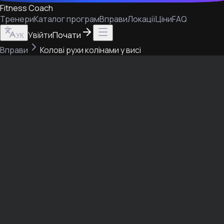
Fitness Coach
Тренери
Каталог програм
Вправи
Локації
Ціни
FAQ
Увійти
Почати
УК
Вправи
Колові рухи колінами у висі