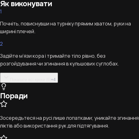
Як виконувати
1
Почніть, повиснувши на турніку прямим хватом, руки на
ширині плечей.
2
Задійте м’язи кора і тримайте тіло рівно, без
розгойдування чи згинання в кульшових суглобах.
Показати всі кроки (6)
+
4
Поради
Зосередьтеся на русі лише лопатками; уникайте згинання
ліктів або використання рук для підтягування.