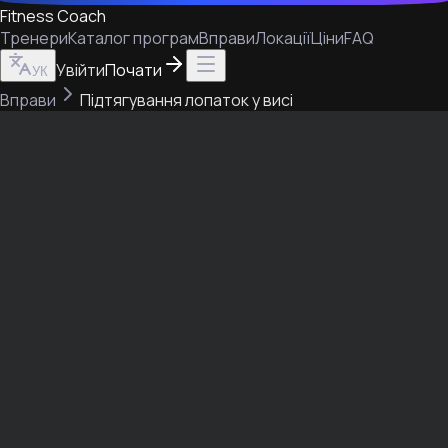
Fitness Coach
Тренери
Каталог програм
Вправи
Локації
Ціни
FAQ
Увійти
Почати
УК
Вправи
Підтягування лопаток у висі