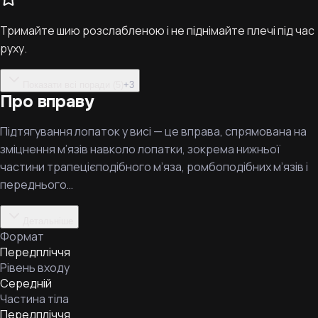
Тримайте шию розслабленою і не піднімайте плечі під час
руху.
Показати всі поради (5)
+
3
Про вправу
Підтягування лопаток у висі — це вправа, спрямована на
зміцнення м’язів навколо лопатки, зокрема нижньої
частини трапецієподібного м’яза, ромбоподібних м’язів і
переднього…
Детальніше
Формат
Передпліччя
Рівень входу
Середній
Частина тіла
Передпліччя