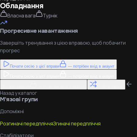
Обладнання
Власна вага
Турнік
Прогресивне навантаження
Завершіть тренування з цією вправою, щоб побачити
прогрес
Почати сесію з цієї вправи
— потрібен вхід в акаунт
Почати сесію з цієї вправи
— потрібен вхід в акаунт
До тренування
— потрібен вхід в акаунт
Знайти заміну
Назад у каталог
М'язові групи
Допоміжні
Розгиначі передпліччя
Згиначі передпліччя
Стабілізатори