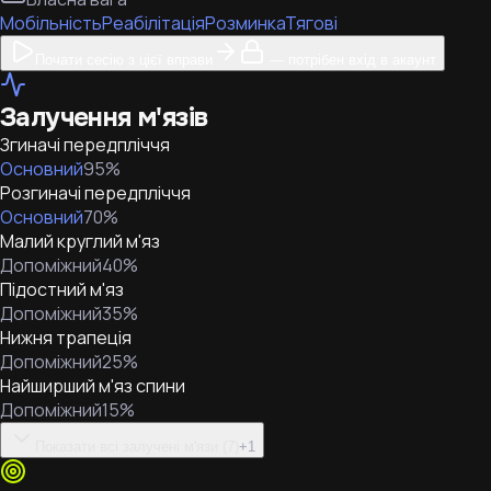
Мобільність
Реабілітація
Розминка
Тягові
Почати сесію з цієї вправи
— потрібен вхід в акаунт
Залучення м'язів
Згиначі передпліччя
Основний
95
%
Розгиначі передпліччя
Основний
70
%
Малий круглий м'яз
Допоміжний
40
%
Підостний м'яз
Допоміжний
35
%
Нижня трапеція
Допоміжний
25
%
Найширший м'яз спини
Допоміжний
15
%
Показати всі залучені м'язи (7)
+
1