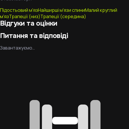
Підостьовий м'яз
Найширші м'язи спини
Малий круглий
м'яз
Трапеції (низ)
Трапеції (середина)
Відгуки та оцінки
Питання та відповіді
Завантажуємо…