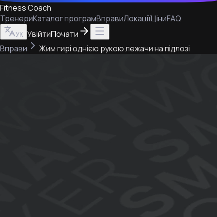
Fitness Coach
Тренери
Каталог програм
Вправи
Локації
Ціни
FAQ
Увійти
Почати
УК
Вправи
Жим гирі однією рукою лежачи на підлозі