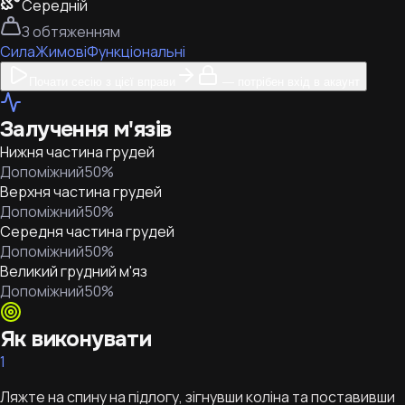
Середній
З обтяженням
Сила
Жимові
Функціональні
Почати сесію з цієї вправи
— потрібен вхід в акаунт
Залучення м'язів
Нижня частина грудей
Допоміжний
50
%
Верхня частина грудей
Допоміжний
50
%
Середня частина грудей
Допоміжний
50
%
Великий грудний м'яз
Допоміжний
50
%
Як виконувати
1
Ляжте на спину на підлогу, зігнувши коліна та поставивши