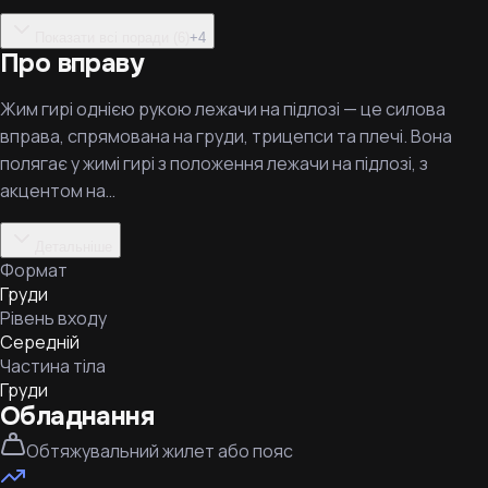
Показати всі поради (6)
+
4
Про вправу
Жим гирі однією рукою лежачи на підлозі — це силова
вправа, спрямована на груди, трицепси та плечі. Вона
полягає у жимі гирі з положення лежачи на підлозі, з
акцентом на…
Детальніше
Формат
Груди
Рівень входу
Середній
Частина тіла
Груди
Обладнання
Обтяжувальний жилет або пояс