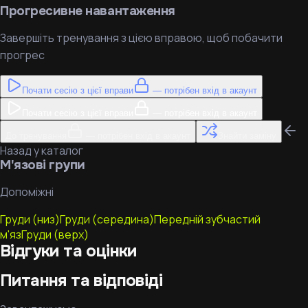
Прогресивне навантаження
Завершіть тренування з цією вправою, щоб побачити
прогрес
Почати сесію з цієї вправи
— потрібен вхід в акаунт
Почати сесію з цієї вправи
— потрібен вхід в акаунт
До тренування
— потрібен вхід в акаунт
Знайти заміну
Назад у каталог
М'язові групи
Допоміжні
Груди (низ)
Груди (середина)
Передній зубчастий
м'яз
Груди (верх)
Відгуки та оцінки
Питання та відповіді