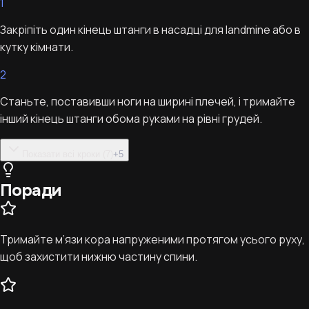
1
Закріпіть один кінець штанги в насадці для landmine або в
кутку кімнати.
2
Станьте, поставивши ноги на ширині плечей, і тримайте
інший кінець штанги обома руками на рівні грудей.
Показати всі кроки (7)
+
5
Поради
Тримайте м’язи кора напруженими протягом усього руху,
щоб захистити нижню частину спини.