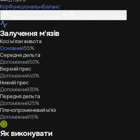
Кор
Функціональні
Баланс
Почати сесію з цієї вправи
— потрібен вхід в акаунт
Залучення м'язів
Косі м'язи живота
Основний
55
%
Середня дельта
Допоміжний
50
%
Верхній прес
Допоміжний
40
%
Нижній прес
Допоміжний
30
%
Передня дельта
Допоміжний
25
%
Плечопроменевий м'яз
Допоміжний
15
%
Як виконувати