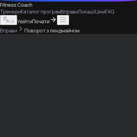
Fitness Coach
Тренери
Каталог програм
Вправи
Локації
Ціни
FAQ
Увійти
Почати
УК
Вправи
Поворот з лендмайном