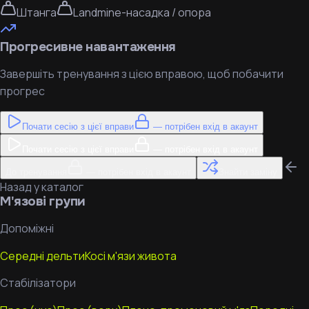
Штанга
Landmine-насадка / опора
Прогресивне навантаження
Завершіть тренування з цією вправою, щоб побачити
прогрес
Почати сесію з цієї вправи
— потрібен вхід в акаунт
Почати сесію з цієї вправи
— потрібен вхід в акаунт
До тренування
— потрібен вхід в акаунт
Знайти заміну
Назад у каталог
М'язові групи
Допоміжні
Середні дельти
Косі м'язи живота
Стабілізатори