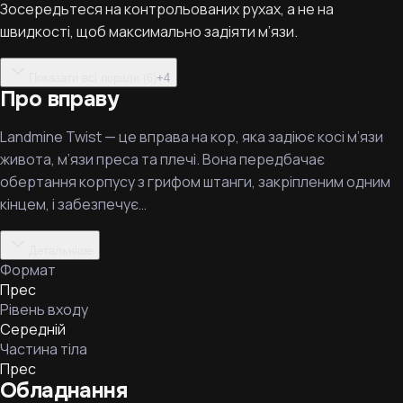
Зосередьтеся на контрольованих рухах, а не на
швидкості, щоб максимально задіяти м’язи.
Показати всі поради (6)
+
4
Про вправу
Landmine Twist — це вправа на кор, яка задіює косі м’язи
живота, м’язи преса та плечі. Вона передбачає
обертання корпусу з грифом штанги, закріпленим одним
кінцем, і забезпечує…
Детальніше
Формат
Прес
Рівень входу
Середній
Частина тіла
Прес
Обладнання