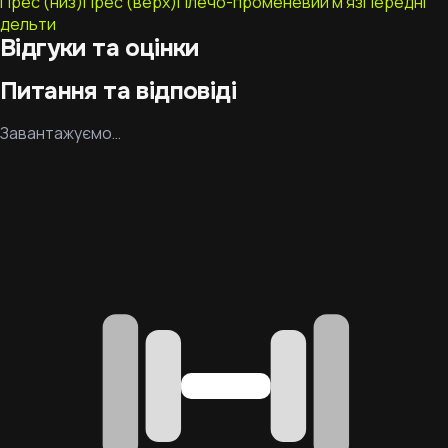
Прес (низ)
Прес (верх)
Плечо-променевий м'яз
Передні
дельти
Відгуки та оцінки
Питання та відповіді
Завантажуємо…