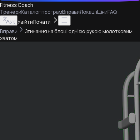
Fitness Coach
Тренери
Каталог програм
Вправи
Локації
Ціни
FAQ
Увійти
Почати
УК
Вправи
Згинання на блоці однією рукою молотковим
хватом