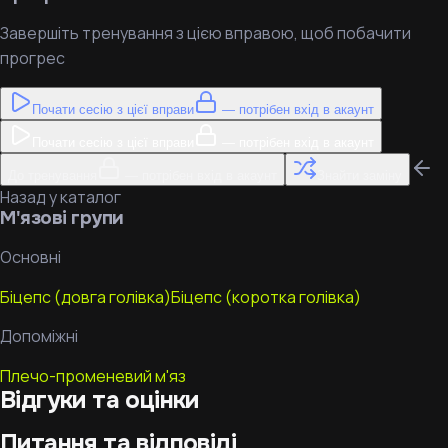
Завершіть тренування з цією вправою, щоб побачити
прогрес
Почати сесію з цієї вправи
— потрібен вхід в акаунт
Почати сесію з цієї вправи
— потрібен вхід в акаунт
До тренування
— потрібен вхід в акаунт
Знайти заміну
Назад у каталог
М'язові групи
Основні
Біцепс (довга голівка)
Біцепс (коротка голівка)
Допоміжні
Плечо-променевий м'яз
Відгуки та оцінки
Питання та відповіді