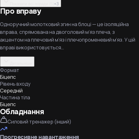
Показати всі поради (5)
+
3
Про вправу
Одноручний молотковий згин на блоці — це ізоляційна
вправа, спрямована на двоголовий м’яз плеча, з
акцентом на плечовий м’яз і плечопроменевий м’яз. У цій
вправі використовується…
Детальніше
Формат
Біцепс
Рівень входу
Середній
Частина тіла
Біцепс
Обладнання
Силовий тренажер (інший)
Прогресивне навантаження