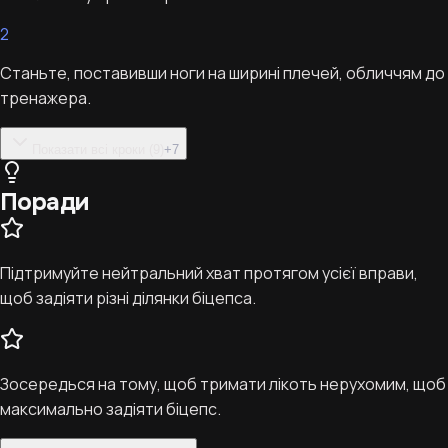
2
Станьте, поставивши ноги на ширині плечей, обличчям до
тренажера.
Показати всі кроки (9)
+
7
Поради
Підтримуйте нейтральний хват протягом усієї вправи,
щоб задіяти різні ділянки біцепса.
Зосередься на тому, щоб тримати лікоть нерухомим, щоб
максимально задіяти біцепс.