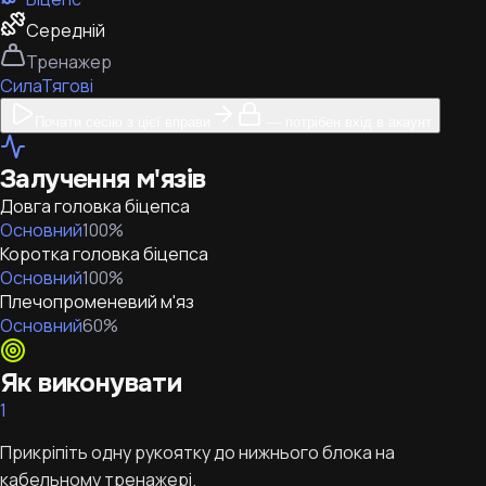
Середній
Тренажер
Сила
Тягові
Почати сесію з цієї вправи
— потрібен вхід в акаунт
Залучення м'язів
Довга головка біцепса
Основний
100
%
Коротка головка біцепса
Основний
100
%
Плечопроменевий м'яз
Основний
60
%
Як виконувати
1
Прикріпіть одну рукоятку до нижнього блока на
кабельному тренажері.