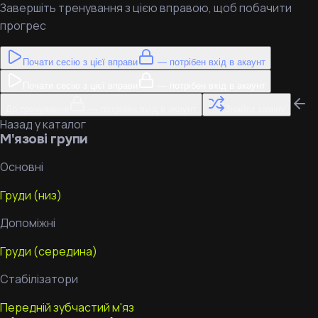
Завершіть тренування з цією вправою, щоб побачити
прогрес
Почати сесію з цієї вправи
— потрібен вхід в акаунт
Почати сесію з цієї вправи
— потрібен вхід в акаунт
До тренування
— потрібен вхід в акаунт
Знайти заміну
Назад у каталог
М'язові групи
Основні
Груди (низ)
Допоміжні
Груди (середина)
Стабілізатори
Передній зубчастий м'яз