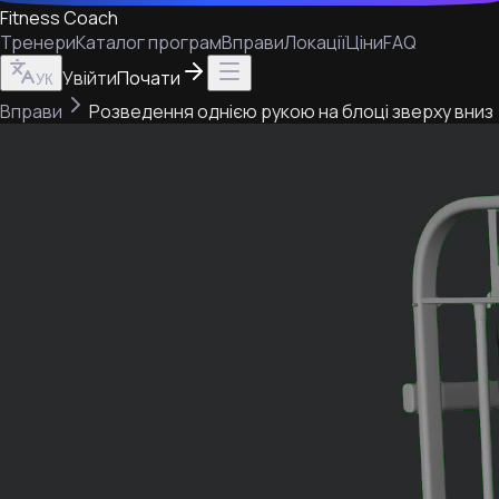
Fitness Coach
Тренери
Каталог програм
Вправи
Локації
Ціни
FAQ
Увійти
Почати
УК
Вправи
Розведення однією рукою на блоці зверху вниз