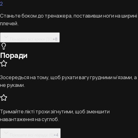
2
Станьте боком до тренажера, поставивши ноги на ширині
плечей.
Показати всі кроки (10)
+
8
Поради
Зосередься на тому, щоб рухати вагу грудними м’язами, а
не руками.
Тримайте лікті трохи зігнутими, щоб зменшити
навантаження на суглоб.
Показати всі поради (6)
+
4