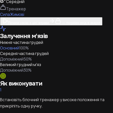
Середній
Тренажер
Сила
Жимові
Почати сесію з цієї вправи
— потрібен вхід в акаунт
Залучення м'язів
Нижня частина грудей
Основний
100
%
Середня частина грудей
Допоміжний
50
%
Великий грудний м'яз
Допоміжний
30
%
Як виконувати
1
Встановіть блочний тренажер у високе положення та
прикріпіть одну ручку.