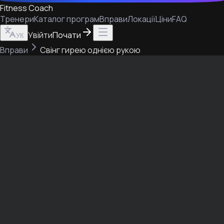
Fitness Coach
Тренери
Каталог програм
Вправи
Локації
Ціни
FAQ
Увійти
Почати
УК
Вправи
Свінг гирею однією рукою