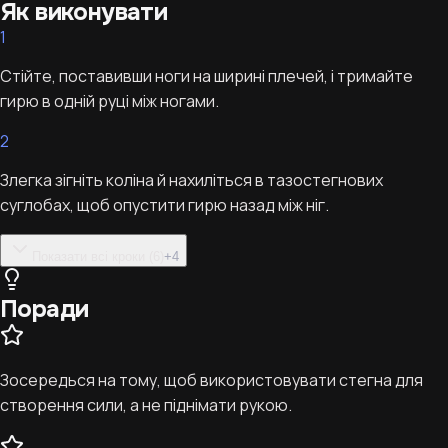
Як виконувати
1
Стійте, поставивши ноги на ширині плечей, і тримайте
гирю в одній руці між ногами.
2
Злегка зігніть коліна й нахиліться в тазостегнових
суглобах, щоб опустити гирю назад між ніг.
Показати всі кроки (6)
+
4
Поради
Зосередься на тому, щоб використовувати стегна для
створення сили, а не піднімати рукою.