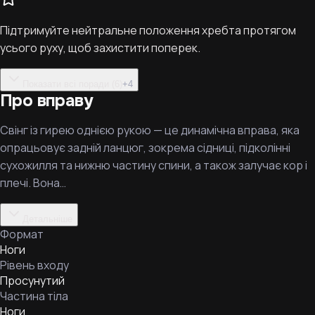
Підтримуйте нейтральне положення хребта протягом
усього руху, щоб захистити поперек.
Показати всі поради (6)
+
4
Про вправу
Свінг із гирею однією рукою — це динамічна вправа, яка
опрацьовує задній ланцюг, зокрема сідниці, підколінні
сухожилля та нижню частину спини, а також залучає кор і
плечі. Вона…
Детальніше
Формат
Ноги
Рівень входу
Просунутий
Частина тіла
Ноги