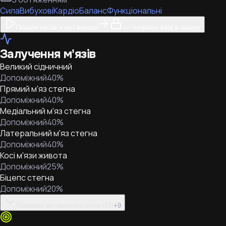
Сила
Вибухові
Кардіо
Баланс
Функціональні
Почати сесію з цієї вправи
— потрібен вхід в акаунт
Залучення м'язів
Великий сідничний
Допоміжний
40
%
Прямий м'яз стегна
Допоміжний
40
%
Медіальний м'яз стегна
Допоміжний
40
%
Латеральний м'яз стегна
Допоміжний
40
%
Косі м'язи живота
Допоміжний
25
%
Біцепс стегна
Допоміжний
20
%
Показати всі залучені м'язи (15)
+
9