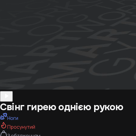
Свінг гирею однією рукою
Ноги
Просунутий
З обтяженням