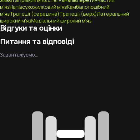
живота
Прямий м'яз стегна
Напівперетинчастий
м'яз
Напівсухожилковий м'яз
Камбалоподібний
м'яз
Трапеції (середина)
Трапеції (верх)
Латеральний
широкий м'яз
Медіальний широкий м'яз
Відгуки та оцінки
Питання та відповіді
Завантажуємо…