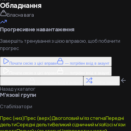
Обладнання
Власна вага
Прогресивне навантаження
Завершіть тренування з цією вправою, щоб побачити
прогрес
Почати сесію з цієї вправи
— потрібен вхід в акаунт
Почати сесію з цієї вправи
— потрібен вхід в акаунт
До тренування
— потрібен вхід в акаунт
Знайти заміну
Назад у каталог
М'язові групи
Стабілізатори
Прес (низ)
Прес (верх)
Двоголовий м'яз стегна
Передні
дельти
Середні дельти
Великий сідничний м'яз
Косі м'язи