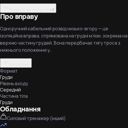
Показати всі поради (5)
+
3
Про вправу
Одноручний кабельний розвід низько-вгору — це
ізоляційна вправа, спрямована на грудні м’язи, зокрема на
верхню частину грудей. Вона передбачає тягу троса з
нижнього положення у…
Детальніше
Формат
Груди
Рівень входу
Середній
Частина тіла
Груди
Обладнання
Силовий тренажер (інший)