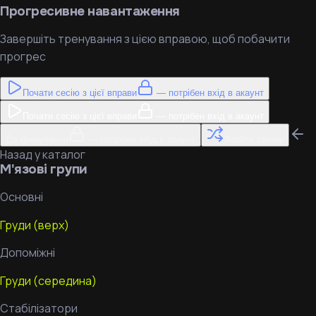
Прогресивне навантаження
Завершіть тренування з цією вправою, щоб побачити
прогрес
Почати сесію з цієї вправи
— потрібен вхід в акаунт
Почати сесію з цієї вправи
— потрібен вхід в акаунт
До тренування
— потрібен вхід в акаунт
Знайти заміну
Назад у каталог
М'язові групи
Основні
Груди (верх)
Допоміжні
Груди (середина)
Стабілізатори