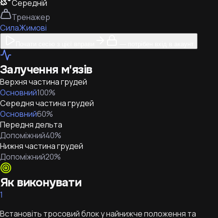
Середній
Тренажер
Сила
Жимові
Почати сесію з цієї вправи
— потрібен вхід в акаунт
Залучення м'язів
Верхня частина грудей
Основний
100
%
Середня частина грудей
Основний
60
%
Передня дельта
Допоміжний
40
%
Нижня частина грудей
Допоміжний
20
%
Як виконувати
1
Встановіть тросовий блок у найнижче положення та