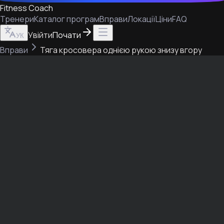
Fitness Coach
Тренери
Каталог програм
Вправи
Локації
Ціни
FAQ
Увійти
Почати
УК
Вправи
Тяга кросовера однією рукою знизу вгору