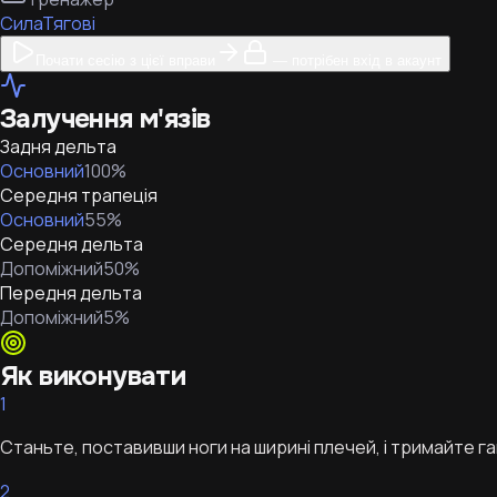
Сила
Тягові
Почати сесію з цієї вправи
— потрібен вхід в акаунт
Залучення м'язів
Задня дельта
Основний
100
%
Середня трапеція
Основний
55
%
Середня дельта
Допоміжний
50
%
Передня дельта
Допоміжний
5
%
Як виконувати
1
Станьте, поставивши ноги на ширині плечей, і тримайте га
2