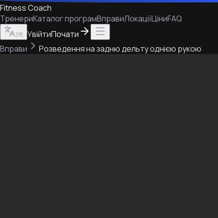
Fitness Coach
Тренери
Каталог програм
Вправи
Локації
Ціни
FAQ
Увійти
Почати
УК
Вправи
Розведення на задню дельту однією рукою