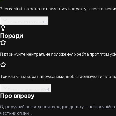
Злегка зігніть коліна та нахиліться вперед у тазостегнов
Показати всі кроки (7)
+
5
Поради
Підтримуйте нейтральне положення хребта протягом усіє
Тримай м’язи кора напруженими, щоб стабілізувати тіло під
Показати всі поради (6)
+
4
Про вправу
Одноручний розведення на задню дельту — це ізоляційна в
частини спини,…