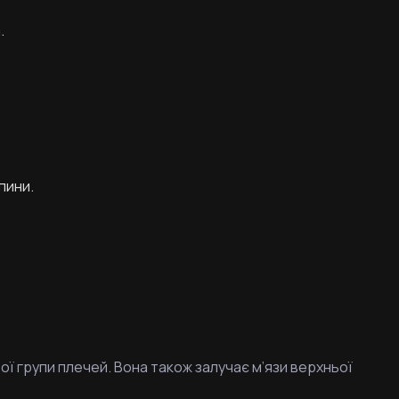
.
пини.
ої групи плечей. Вона також залучає м’язи верхньої