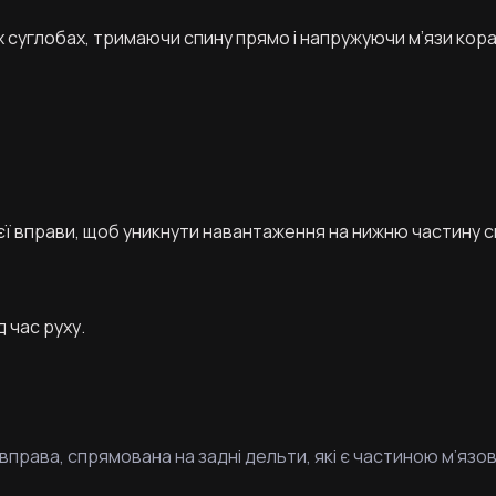
их суглобах, тримаючи спину прямо і напружуючи м’язи кора
ї вправи, щоб уникнути навантаження на нижню частину с
 час руху.
права, спрямована на задні дельти, які є частиною м’язов