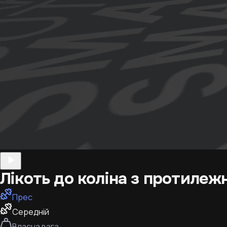
Лікоть до коліна з протилеж
Прес
Середній
Власна вага