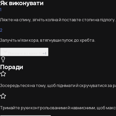
Як виконувати
1
Ляжте на спину, зігніть коліна й поставте стопи на підлогу. 
2
Залучіть м’язи кора, втягнувши пупок до хребта.
Показати всі кроки (6)
+
4
Поради
Зосередьтеся на тому, щоб піднімати й скручуватися за ра
Тримайте рухи контрольованими й навмисними, щоб макси