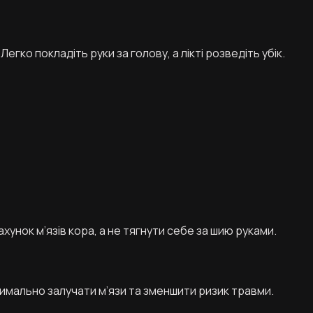
Легко покладіть руки за голову, а лікті розведіть убік.
хунок м’язів кора, а не тягнути себе за шию руками.
мально залучати м’язи та зменшити ризик травми.