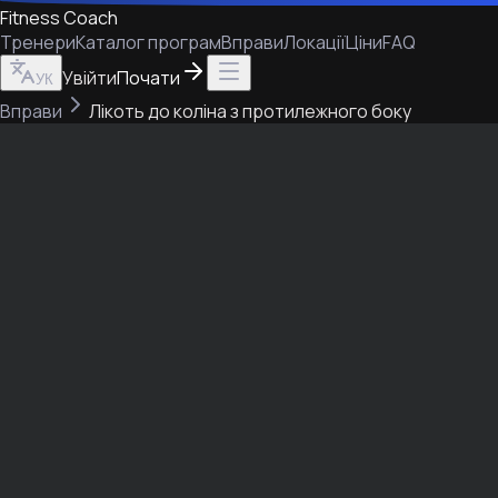
Fitness Coach
Тренери
Каталог програм
Вправи
Локації
Ціни
FAQ
Увійти
Почати
УК
Вправи
Лікоть до коліна з протилежного боку