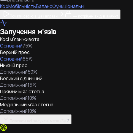
Кор
Мобільність
Баланс
Функціональні
Почати сесію з цієї вправи
— потрібен вхід в акаунт
Залучення м'язів
Косі м'язи живота
Основний
75
%
Верхній прес
Основний
65
%
Нижній прес
Допоміжний
50
%
Великий сідничний
Допоміжний
15
%
Прямий м'яз стегна
Допоміжний
10
%
Медіальний м'яз стегна
Допоміжний
10
%
Показати всі залучені м'язи (8)
+
2