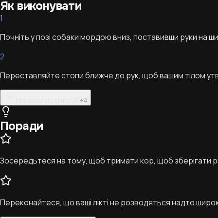
Як виконувати
1
Почніть у позі собаки мордою вниз, поставивши руки на шир
2
Переставляйте стопи ближче до рук, щоб вашим тілом ут
Показати всі кроки (6)
+
4
Поради
Зосередьтеся на тому, щоб тримати кор, щоб зберігати рі
Переконайтеся, що ваші лікті не розводяться надто широк