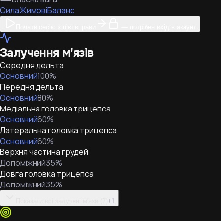
Сила
Жимові
Баланс
Почати сесію з цієї вправи
— потрібен вхід в акаунт
Залучення м'язів
Середня дельта
Основний
100
%
Передня дельта
Основний
80
%
Медіальна головка трицепса
Основний
60
%
Латеральна головка трицепса
Основний
60
%
Верхня частина грудей
Допоміжний
35
%
Довга головка трицепса
Допоміжний
35
%
Показати всі залучені м'язи (7)
+
1