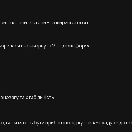
ині плечей, а стопи - на ширині стегон.
ворилася перевернута V-подібна форма.
вновагу та стабільність.
о; вони мають бути приблизно під кутом 45 градусів до ва