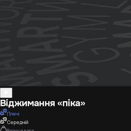
Віджимання «піка»
Плечі
Середній
Власна вага