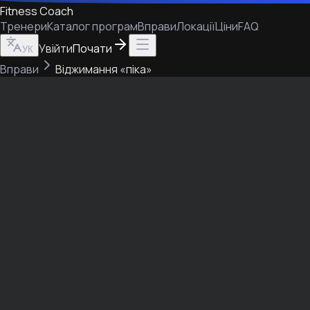
Fitness Coach
Тренери
Каталог програм
Вправи
Локації
Ціни
FAQ
Увійти
Почати
УК
Вправи
Віджимання «піка»