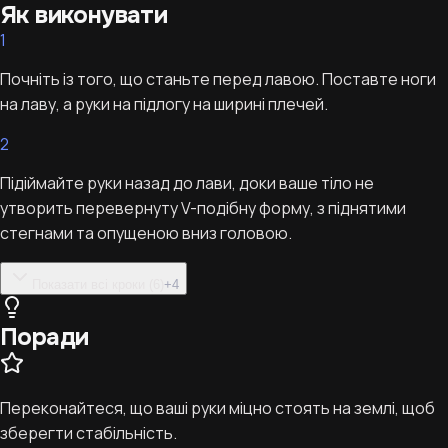
Як виконувати
1
Почніть із того, що станьте перед лавою. Поставте ноги
на лаву, а руки на підлогу на ширині плечей.
2
Підіймайте руки назад до лави, доки ваше тіло не
утворить перевернуту V-подібну форму, з піднятими
стегнами та опущеною вниз головою.
Показати всі кроки (6)
+
4
Поради
Переконайтеся, що ваші руки міцно стоять на землі, щоб
зберегти стабільність.