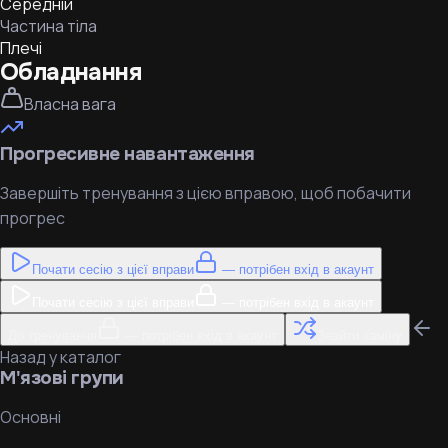
Середній
Частина тіла
Плечі
Обладнання
Власна вага
Прогресивне навантаження
Завершіть тренування з цією вправою, щоб побачити
прогрес
Почати сесію з цієї вправи
— потрібен вхід в акаунт
Почати сесію з цієї вправи
— потрібен вхід в акаунт
До тренування
— потрібен вхід в акаунт
Знайти заміну
Назад у каталог
М'язові групи
Основні