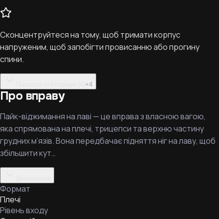
Сконцентруйтеся на тому, щоб тримати корпус
напруженим, щоб запобігти провисанню або прогину
спини.
Показати всі поради (6)
+
4
Про вправу
Пайк-віджимання на лаві — це вправа з власною вагою,
яка спрямована на плечі, трицепси та верхню частину
грудних м’язів. Вона передбачає підняття ніг на лаву, щоб
збільшити кут…
Детальніше
Формат
Плечі
Рівень входу