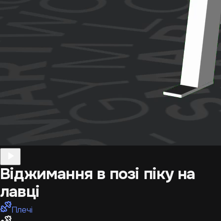
Віджимання в позі піку на
лавці
Плечі