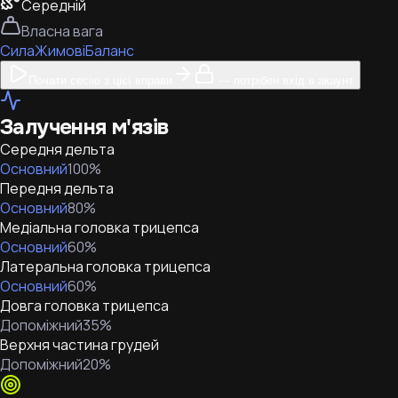
Середній
Власна вага
Сила
Жимові
Баланс
Почати сесію з цієї вправи
— потрібен вхід в акаунт
Залучення м'язів
Середня дельта
Основний
100
%
Передня дельта
Основний
80
%
Медіальна головка трицепса
Основний
60
%
Латеральна головка трицепса
Основний
60
%
Довга головка трицепса
Допоміжний
35
%
Верхня частина грудей
Допоміжний
20
%