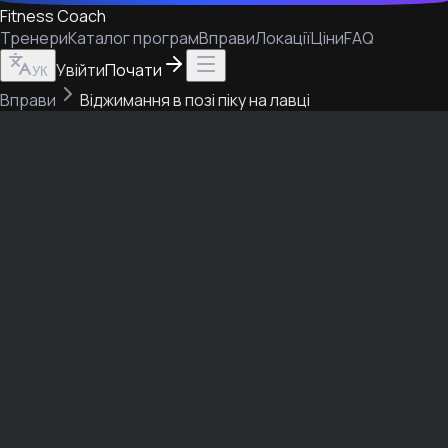
Fitness Coach
Тренери
Каталог програм
Вправи
Локації
Ціни
FAQ
Увійти
Почати
УК
Вправи
Віджимання в позі піку на лавці