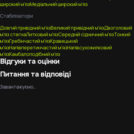
широкий м'яз
Медіальний широкий м'яз
Стабілізатори
Довгий привідний м'яз
Великий привідний м'яз
Двоголовий
м'яз стегна
Литковий м'яз
Середній сідничний м'яз
Тонкий
м'яз
Гребінчастий м'яз
Кравецький
м'яз
Напівперетинчастий м'яз
Напівсухожилковий
м'яз
Камбалоподібний м'яз
Відгуки та оцінки
Питання та відповіді
Завантажуємо…