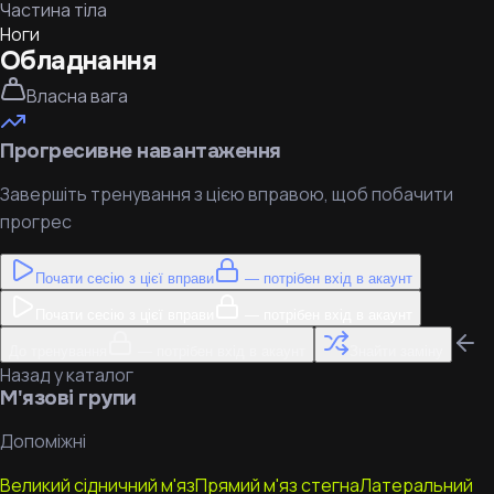
Частина тіла
Ноги
Обладнання
Власна вага
Прогресивне навантаження
Завершіть тренування з цією вправою, щоб побачити
прогрес
Почати сесію з цієї вправи
— потрібен вхід в акаунт
Почати сесію з цієї вправи
— потрібен вхід в акаунт
До тренування
— потрібен вхід в акаунт
Знайти заміну
Назад у каталог
М'язові групи
Допоміжні
Великий сідничний м'яз
Прямий м'яз стегна
Латеральний