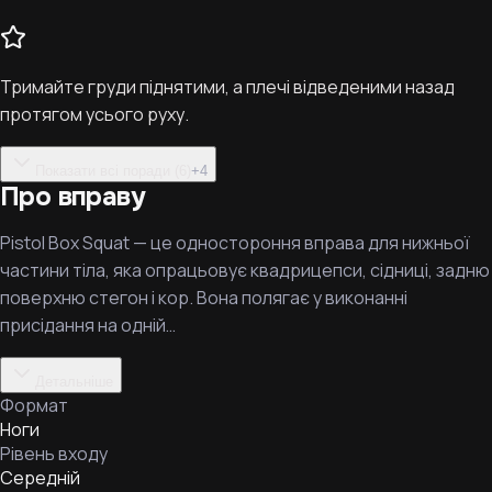
Тримайте груди піднятими, а плечі відведеними назад
протягом усього руху.
Показати всі поради (6)
+
4
Про вправу
Pistol Box Squat — це одностороння вправа для нижньої
частини тіла, яка опрацьовує квадрицепси, сідниці, задню
поверхню стегон і кор. Вона полягає у виконанні
присідання на одній…
Детальніше
Формат
Ноги
Рівень входу
Середній