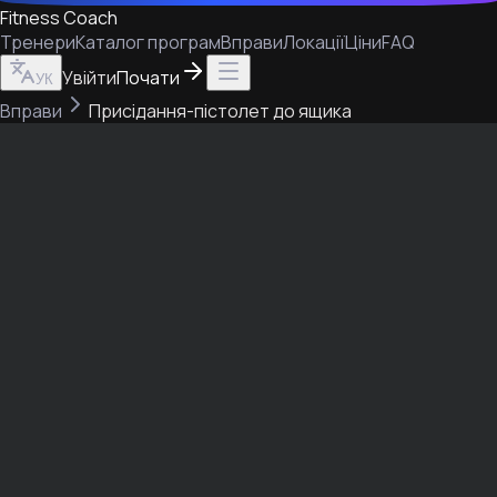
Fitness Coach
Тренери
Каталог програм
Вправи
Локації
Ціни
FAQ
Увійти
Почати
УК
Вправи
Присідання-пістолет до ящика