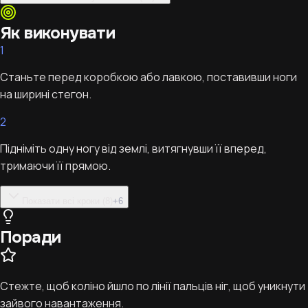
Як виконувати
1
Станьте перед коробкою або лавкою, поставивши ноги
на ширині стегон.
2
Підніміть одну ногу від землі, витягнувши її вперед,
тримаючи її прямою.
Показати всі кроки (8)
+
6
Поради
Стежте, щоб коліно йшло по лінії пальців ніг, щоб уникнути
зайвого навантаження.