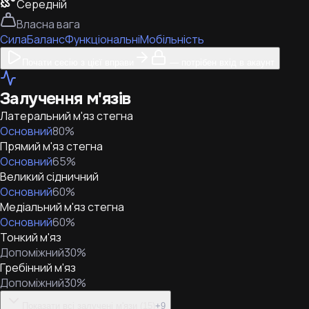
Середній
Власна вага
Сила
Баланс
Функціональні
Мобільність
Почати сесію з цієї вправи
— потрібен вхід в акаунт
Залучення м'язів
Латеральний м'яз стегна
Основний
80
%
Прямий м'яз стегна
Основний
65
%
Великий сідничний
Основний
60
%
Медіальний м'яз стегна
Основний
60
%
Тонкий м'яз
Допоміжний
30
%
Гребінний м'яз
Допоміжний
30
%
Показати всі залучені м'язи (15)
+
9