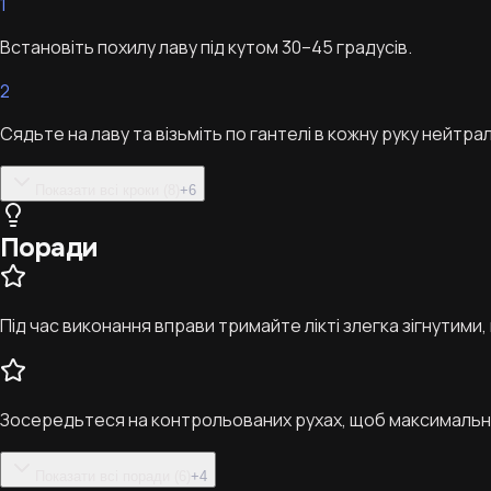
1
Встановіть похилу лаву під кутом 30–45 градусів.
2
Сядьте на лаву та візьміть по гантелі в кожну руку нейтр
Показати всі кроки (8)
+
6
Поради
Під час виконання вправи тримайте лікті злегка зігнутими
Зосередьтеся на контрольованих рухах, щоб максимально з
Показати всі поради (6)
+
4