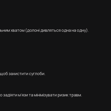
альним хватом (долоні дивляться одна на одну).
, щоб захистити суглоби.
адіяти м’язи та мінімізувати ризик травм.