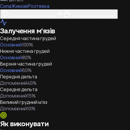
Сила
Жимові
Розтяжка
Почати сесію з цієї вправи
— потрібен вхід в акаунт
Залучення м'язів
Середня частина грудей
Основний
100
%
Нижня частина грудей
Основний
80
%
Верхня частина грудей
Основний
60
%
Передня дельта
Допоміжний
40
%
Середня дельта
Допоміжний
15
%
Великий грудний м'яз
Допоміжний
10
%
Як виконувати