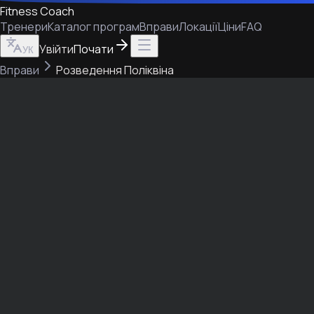
Fitness Coach
Тренери
Каталог програм
Вправи
Локації
Ціни
FAQ
Увійти
Почати
УК
Вправи
Розведення Поліквіна