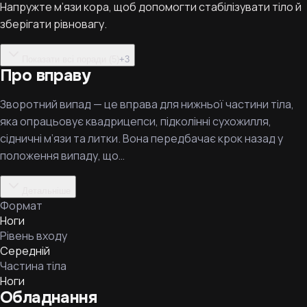
Напружте м’язи кора, щоб допомогти стабілізувати тіло й
зберігати рівновагу.
Показати всі поради (5)
+
3
Про вправу
Зворотний випад — це вправа для нижньої частини тіла,
яка опрацьовує квадрицепси, підколінні сухожилля,
сідничні м’язи та литки. Вона передбачає крок назад у
положення випаду, що…
Детальніше
Формат
Ноги
Рівень входу
Середній
Частина тіла
Ноги
Обладнання