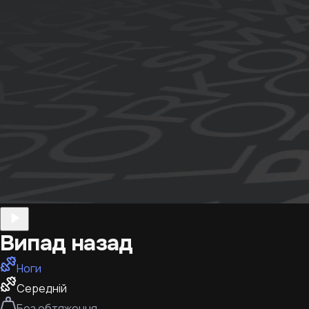
Випад назад
Ноги
Середній
Без обтяження