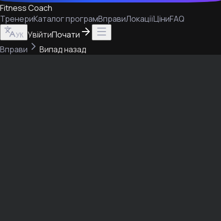
Fitness Coach
Тренери
Каталог програм
Вправи
Локації
Ціни
FAQ
Увійти
Почати
УК
Вправи
Випад назад