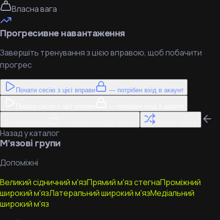
Власна вага
Прогресивне навантаження
Завершіть тренування з цією вправою, щоб побачити
прогрес
Почати сесію з цієї вправи
— потрібен вхід в акаунт
Почати сесію з цієї вправи
— потрібен вхід в акаунт
До тренування
— потрібен вхід в акаунт
Знайти заміну
Назад у каталог
М'язові групи
Допоміжні
Великий сідничний м'яз
Прямий м'яз стегна
Проміжний
широкий м'яз
Латеральний широкий м'яз
Медіальний
широкий м'яз