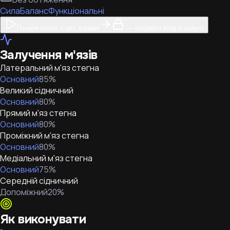
Сила
Баланс
Функціональні
Почати сесію з цієї вправи
— потрібен вхід в акаунт
Залучення м'язів
Латеральний м'яз стегна
Основний
85
%
Великий сідничний
Основний
80
%
Прямий м'яз стегна
Основний
80
%
Проміжний м'яз стегна
Основний
80
%
Медіальний м'яз стегна
Основний
75
%
Середній сідничний
Допоміжний
20
%
Як виконувати