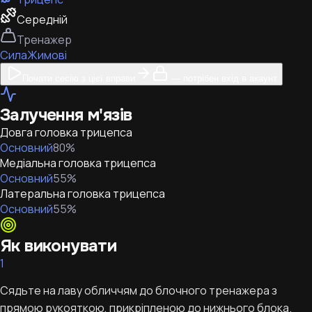
Середній
Тренажер
Сила
Жимові
Почати сесію з цієї вправи
— потрібен вхід в акаунт
Залучення м'язів
Довга головка трицепса
Основний
80
%
Медіальна головка трицепса
Основний
55
%
Латеральна головка трицепса
Основний
55
%
Як виконувати
1
Сядьте на лаву обличчям до блочного тренажера з
прямою рукояткою, прикріпленою до нижнього блока.