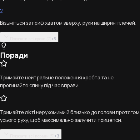
2
Візьміться за гриф хватом зверху, руки на ширині плечей.
Показати всі кроки (7)
+
5
Поради
Тримайте нейтральне положення хребта та не
прогинайте спину під час вправи.
Тримайте лікті нерухомими й близько до голови протягом
усього руху, щоб максимально залучити трицепси.
Показати всі поради (5)
+
3