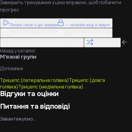
Завершіть тренування з цією вправою, щоб побачити
прогрес
Почати сесію з цієї вправи
— потрібен вхід в акаунт
Почати сесію з цієї вправи
— потрібен вхід в акаунт
До тренування
— потрібен вхід в акаунт
Знайти заміну
Назад у каталог
М'язові групи
Допоміжні
Трицепс (латеральна голівка)
Трицепс (довга
голівка)
Трицепс (медіальна голівка)
Відгуки та оцінки
Питання та відповіді
Завантажуємо…