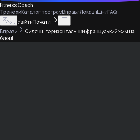
Fitness Coach
Тренери
Каталог програм
Вправи
Локації
Ціни
FAQ
Увійти
Почати
УК
Вправи
Сидячи: горизонтальний французький жим на
блоці