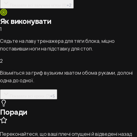
Показати всі залучені м'язи (8)
+
2
Як виконувати
1
Сядьте на лаву тренажера для тяги блока, міцно
поставивши ноги на підставку для стоп.
2
Візьміться за гриф вузьким хватом обома руками, долоні
одна до одної.
Показати всі кроки (7)
+
5
Поради
Переконайтеся, що ваші плечі опущені й відведені назад