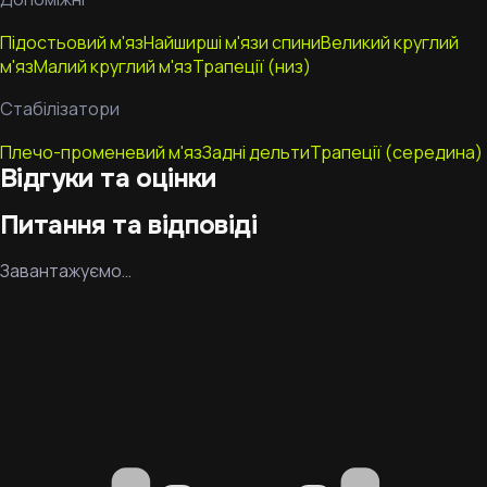
Підостьовий м'яз
Найширші м'язи спини
Великий круглий
м'яз
Малий круглий м'яз
Трапеції (низ)
Стабілізатори
Плечо-променевий м'яз
Задні дельти
Трапеції (середина)
Відгуки та оцінки
Питання та відповіді
Завантажуємо…