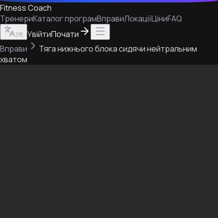
Fitness Coach
Тренери
Каталог програм
Вправи
Локації
Ціни
FAQ
Увійти
Почати
УК
Вправи
Тяга нижнього блока сидячи нейтральним
хватом