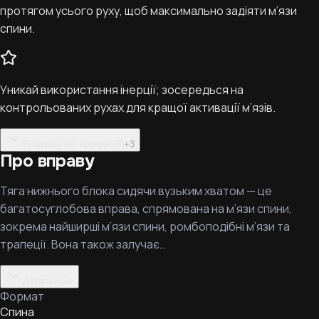
протягом усього руху, щоб максимально задіяти м’язи
спини.
Уникай використання інерції; зосередься на
контрольованих рухах для кращої активації м’язів.
Показати всі поради (5)
+
3
Про вправу
Тяга нижнього блока сидячи вузьким хватом — це
багатосуглобова вправа, спрямована на м’язи спини,
зокрема найширші м’язи спини, ромбоподібні м’язи та
трапеції. Вона також залучає…
Детальніше
Формат
Спина