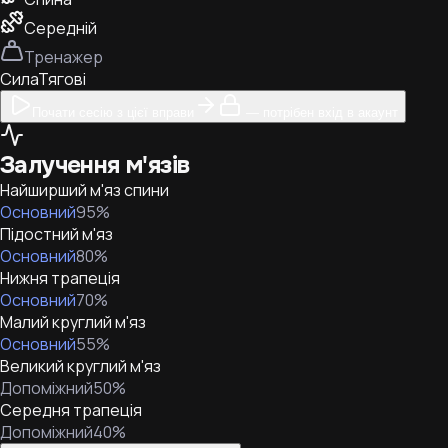
Середній
Тренажер
Сила
Тягові
Почати сесію з цієї вправи
— потрібен вхід в акаунт
Залучення м'язів
Найширший м'яз спини
Основний
95
%
Підостний м'яз
Основний
80
%
Нижня трапеція
Основний
70
%
Малий круглий м'яз
Основний
55
%
Великий круглий м'яз
Допоміжний
50
%
Середня трапеція
Допоміжний
40
%