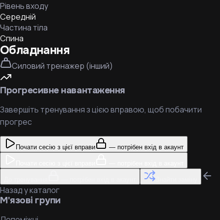
Рівень входу
Середній
Частина тіла
Спина
Обладнання
Силовий тренажер (інший)
Прогресивне навантаження
Завершіть тренування з цією вправою, щоб побачити
прогрес
Почати сесію з цієї вправи
— потрібен вхід в акаунт
Почати сесію з цієї вправи
— потрібен вхід в акаунт
До тренування
— потрібен вхід в акаунт
Знайти заміну
Назад у каталог
М'язові групи
Допоміжні