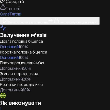
Середній
Гантелі
Сила
Тягові
Почати сесію з цієї вправи
— потрібен вхід в акаунт
Залучення м'язів
Довга головка біцепса
Основний
100
%
Коротка головка біцепса
Основний
100
%
Плечопроменевий м'яз
Допоміжний
50
%
Згиначі передпліччя
Допоміжний
20
%
Розгиначі передпліччя
Допоміжний
10
%
Як виконувати
1