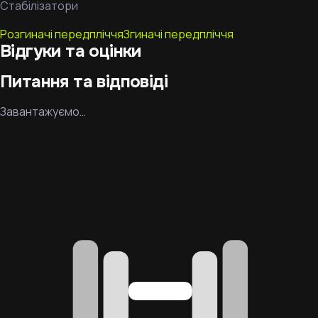
Стабілізатори
Розгиначі передпліччя
Згиначі передпліччя
Відгуки та оцінки
Питання та відповіді
Завантажуємо…