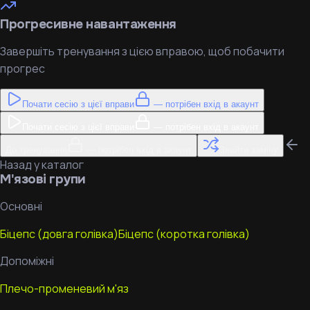
Прогресивне навантаження
Завершіть тренування з цією вправою, щоб побачити
прогрес
Почати сесію з цієї вправи
— потрібен вхід в акаунт
Почати сесію з цієї вправи
— потрібен вхід в акаунт
До тренування
— потрібен вхід в акаунт
Знайти заміну
Назад у каталог
М'язові групи
Основні
Біцепс (довга голівка)
Біцепс (коротка голівка)
Допоміжні
Плечо-променевий м'яз