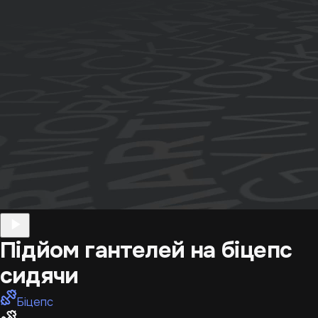
Підйом гантелей на біцепс
сидячи
Біцепс