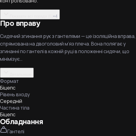
контрольовано.
Показати всі поради (6)
+
4
Про вправу
Сидячий згинання рук з гантелями — це ізоляційна вправа,
спрямована на двоголовий м’яз плеча. Вона полягає у
згинанні по гантелі в кожній руці в положенні сидячи, що
мінімізує…
Детальніше
Формат
Біцепс
Рівень входу
Середній
Частина тіла
Біцепс
Обладнання
Гантелі