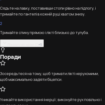
Сядьте на лавку, поставивши стопи рівно на підлогу, і
тримайте по гантелі в кожній руці хватом знизу.
2
Тримайте спину прямою і лікті близько до тулуба.
Показати всі кроки (7)
+
5
Поради
Зосередьтеся на тому, щоб тримати лікті нерухомими,
щоб максимально задіяти біцепси.
Уникайте використання інерції; виконуйте рух повільно і