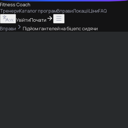
Fitness Coach
Тренери
Каталог програм
Вправи
Локації
Ціни
FAQ
Увійти
Почати
УК
Вправи
Підйом гантелей на біцепс сидячи