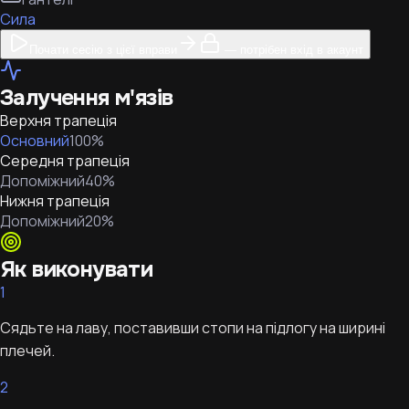
Сила
Почати сесію з цієї вправи
— потрібен вхід в акаунт
Залучення м'язів
Верхня трапеція
Основний
100
%
Середня трапеція
Допоміжний
40
%
Нижня трапеція
Допоміжний
20
%
Як виконувати
1
Сядьте на лаву, поставивши стопи на підлогу на ширині
плечей.
2