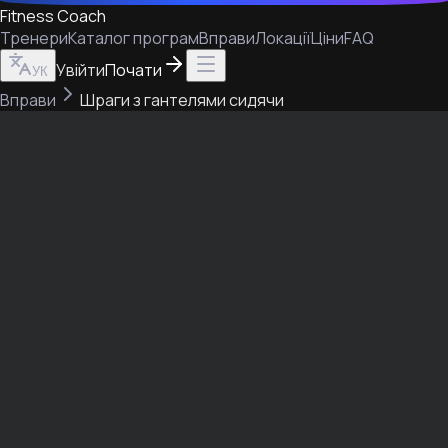
Fitness Coach
Тренери
Каталог програм
Вправи
Локації
Ціни
FAQ
Увійти
Почати
УК
Вправи
Шраги з гантелями сидячи