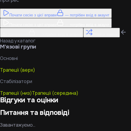
прогрес
Почати сесію з цієї вправи
— потрібен вхід в акаунт
Почати сесію з цієї вправи
— потрібен вхід в акаунт
До тренування
— потрібен вхід в акаунт
Знайти заміну
Назад у каталог
М'язові групи
Основні
Трапеції (верх)
Стабілізатори
Трапеції (низ)
Трапеції (середина)
Відгуки та оцінки
Питання та відповіді
Завантажуємо…