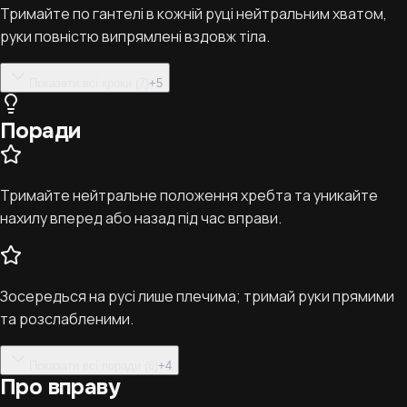
Тримайте по гантелі в кожній руці нейтральним хватом,
руки повністю випрямлені вздовж тіла.
Показати всі кроки (7)
+
5
Поради
Тримайте нейтральне положення хребта та уникайте
нахилу вперед або назад під час вправи.
Зосередься на русі лише плечима; тримай руки прямими
та розслабленими.
Показати всі поради (6)
+
4
Про вправу