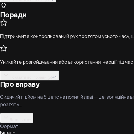
Поради
Підтримуйте контрольований рух протягом усього часу, 
Уникайте розгойдування або використання інерції під час 
Показати всі поради (6)
+
4
Про вправу
Сидячий підйом на біцепс на похилій лаві — це ізоляційна 
розтяг у…
Детальніше
Формат
Біцепс