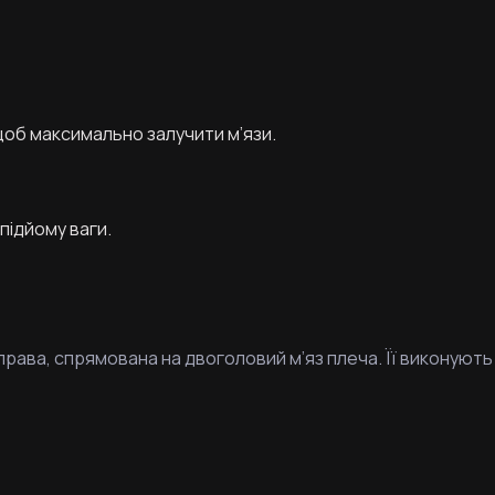
щоб максимально залучити м’язи.
підйому ваги.
вправа, спрямована на двоголовий м’яз плеча. Її виконують 