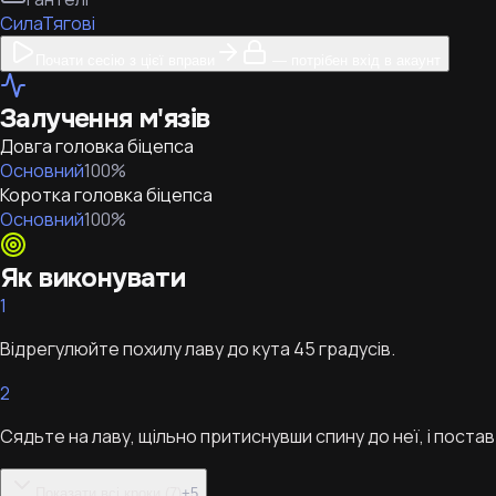
Сила
Тягові
Почати сесію з цієї вправи
— потрібен вхід в акаунт
Залучення м'язів
Довга головка біцепса
Основний
100
%
Коротка головка біцепса
Основний
100
%
Як виконувати
1
Відрегулюйте похилу лаву до кута 45 градусів.
2
Сядьте на лаву, щільно притиснувши спину до неї, і постав
Показати всі кроки (7)
+
5