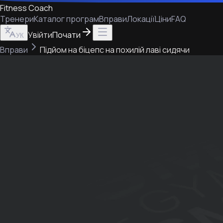
Fitness Coach
Тренери
Каталог програм
Вправи
Локації
Ціни
FAQ
Увійти
Почати
УК
Вправи
Підйом на біцепс на похилій лаві сидячи