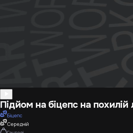
Підйом на біцепс на похилій 
Біцепс
Середній
Гантелі