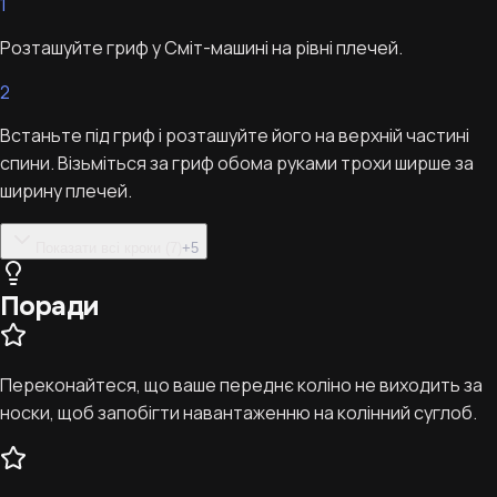
1
Розташуйте гриф у Сміт-машині на рівні плечей.
2
Встаньте під гриф і розташуйте його на верхній частині
спини. Візьміться за гриф обома руками трохи ширше за
ширину плечей.
Показати всі кроки (7)
+
5
Поради
Переконайтеся, що ваше переднє коліно не виходить за
носки, щоб запобігти навантаженню на колінний суглоб.