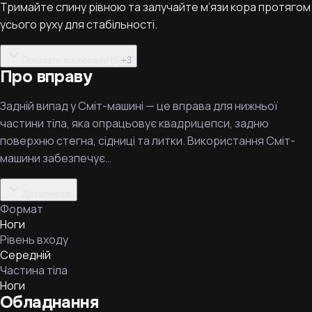
Тримайте спину рівною та залучайте м’язи кора протягом
усього руху для стабільності.
Показати всі поради (5)
+
3
Про вправу
Задній випад у Сміт-машині — це вправа для нижньої
частини тіла, яка опрацьовує квадрицепси, задню
поверхню стегна, сідниці та литки. Використання Сміт-
машини забезпечує…
Детальніше
Формат
Ноги
Рівень входу
Середній
Частина тіла
Ноги
Обладнання