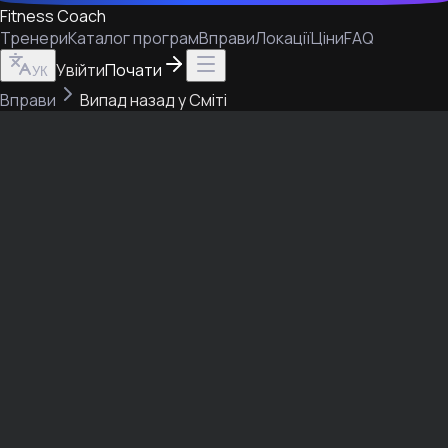
Fitness Coach
Тренери
Каталог програм
Вправи
Локації
Ціни
FAQ
Увійти
Почати
УК
Вправи
Випад назад у Сміті