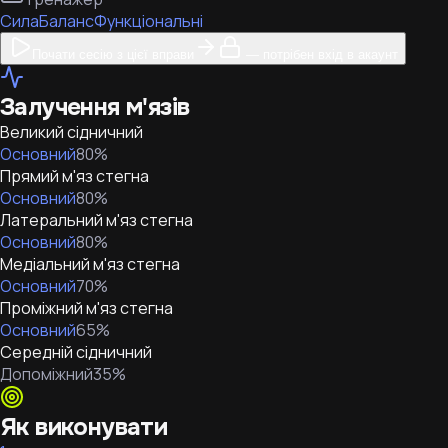
Сила
Баланс
Функціональні
Почати сесію з цієї вправи
— потрібен вхід в акаунт
Залучення м'язів
Великий сідничний
Основний
80
%
Прямий м'яз стегна
Основний
80
%
Латеральний м'яз стегна
Основний
80
%
Медіальний м'яз стегна
Основний
70
%
Проміжний м'яз стегна
Основний
65
%
Середній сідничний
Допоміжний
35
%
Як виконувати