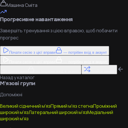
Машина Сміта
Прогресивне навантаження
Завершіть тренування з цією вправою, щоб побачити
прогрес
Почати сесію з цієї вправи
— потрібен вхід в акаунт
Почати сесію з цієї вправи
— потрібен вхід в акаунт
До тренування
— потрібен вхід в акаунт
Знайти заміну
Назад у каталог
М'язові групи
Допоміжні
Великий сідничний м'яз
Прямий м'яз стегна
Проміжний
широкий м'яз
Латеральний широкий м'яз
Медіальний
широкий м'яз