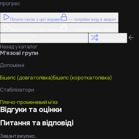
прогрес
Почати сесію з цієї вправи
— потрібен вхід в акаунт
Почати сесію з цієї вправи
— потрібен вхід в акаунт
До тренування
— потрібен вхід в акаунт
Знайти заміну
Назад у каталог
М'язові групи
Допоміжні
Біцепс (довга голівка)
Біцепс (коротка голівка)
Стабілізатори
Плечо-променевий м'яз
Відгуки та оцінки
Питання та відповіді
Завантажуємо…