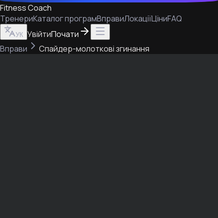
Fitness Coach
Тренери
Каталог програм
Вправи
Локації
Ціни
FAQ
Увійти
Почати
УК
Вправи
Спайдер-молоткові згинання