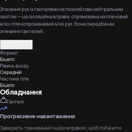
Згинання рук із гантелями на похилій лаві нейтральним
хватом — це ізоляційна вправа, спрямована на плечовий
м’яз і плечопроменевий м’яз рук. Вона передбачає
згинання гантелей…
Детальніше
Формат
Біцепс
Рівень входу
Середній
Частина тіла
Біцепс
Обладнання
Гантелі
Прогресивне навантаження
Завершіть тренування з цією вправою, щоб побачити