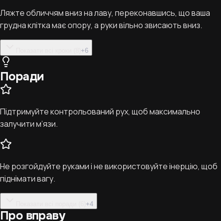
Ляжте обличчям вниз на лаву, переконавшись, що ваша
грудна клітка має опору, а руки вільно звисають вниз.
Показати всі кроки (8)
+
6
Поради
Підтримуйте контрольований рух, щоб максимально
залучити м’язи.
Не розгойдуйте руками і не використовуйте інерцію, щоб
піднімати вагу.
Показати всі поради (6)
+
4
Про вправу