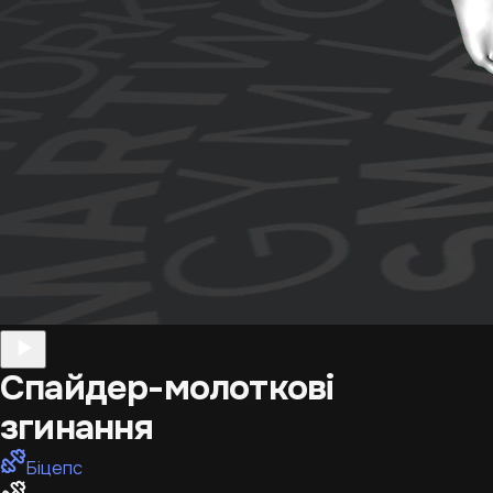
Спайдер-молоткові
згинання
Біцепс