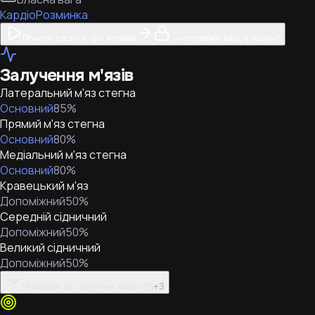
Кардіо
Розминка
Почати сесію з цієї вправи
— потрібен вхід в акаунт
Залучення м'язів
Латеральний м'яз стегна
Основний
85
%
Прямий м'яз стегна
Основний
80
%
Медіальний м'яз стегна
Основний
80
%
Кравецький м'яз
Допоміжний
50
%
Середній сідничний
Допоміжний
50
%
Великий сідничний
Допоміжний
50
%
Показати всі залучені м'язи (9)
+
3