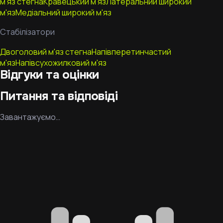
м'яз стегна
Кравецький м'яз
Латеральний широкий
м'яз
Медіальний широкий м'яз
Стабілізатори
Двоголовий м'яз стегна
Напівперетинчастий
м'яз
Напівсухожилковий м'яз
Відгуки та оцінки
Питання та відповіді
Завантажуємо…