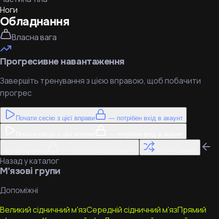
Ноги
Обладнання
Власна вага
Прогресивне навантаження
Завершіть тренування з цією вправою, щоб побачити
прогрес
Почати сесію з цієї вправи
— потрібен вхід в акаунт
Почати сесію з цієї вправи
— потрібен вхід в акаунт
До тренування
— потрібен вхід в акаунт
Знайти заміну
Назад у каталог
М'язові групи
Допоміжні
Великий сідничний м'яз
Середній сідничний м'яз
Прямий