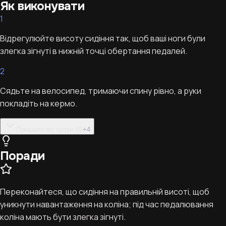
Як виконувати
1
Відрегулюйте висоту сидіння так, щоб ваші ноги були
злегка зігнуті в нижній точці обертання педалей.
2
Сядьте на велосипед, тримаючи спину рівно, а руки
покладіть на кермо.
Показати всі кроки (6)
+
4
Поради
Переконайтеся, що сидіння на правильній висоті, щоб
уникнути навантаження на коліна; під час педалювання
коліна мають бути злегка зігнуті.