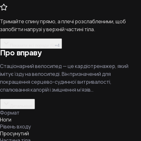
Тримайте спину прямо, а плечі розслабленими, щоб
запобігти напрузі у верхній частині тіла.
Показати всі поради (6)
+
4
Про вправу
Стаціонарний велосипед — це кардіотренажер, який
імітує їзду на велосипеді. Він призначений для
покращення серцево-судинної витривалості,
спалювання калорій і зміцнення м’язів…
Детальніше
Формат
Ноги
Рівень входу
Просунутий
Частина тіла