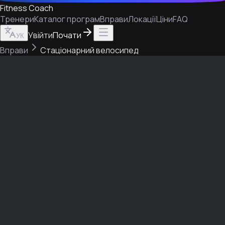
Fitness Coach
Тренери
Каталог програм
Вправи
Локації
Ціни
FAQ
Увійти
Почати
УК
Вправи
Стаціонарний велосипед