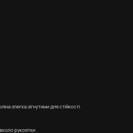
іна злегка зігнутими для стійкості.
авколо рукоятки.