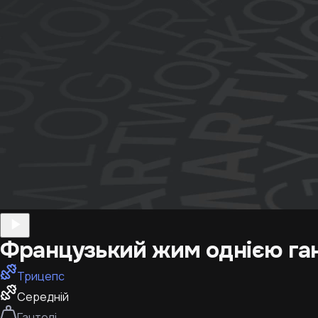
Французький жим однією га
Трицепс
Середній
Гантелі