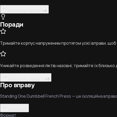
Показати всі кроки (6)
+
4
Поради
Тримайте корпус напруженим протягом усієї вправи, щоб 
Уникайте розведення ліктів назовні; тримайте їх близько
Показати всі поради (5)
+
3
Про вправу
Standing One Dumbbell French Press — це ізоляційна вправ
Детальніше
Формат