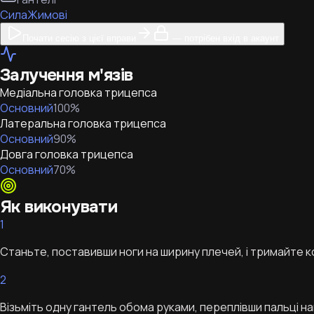
Сила
Жимові
Почати сесію з цієї вправи
— потрібен вхід в акаунт
Залучення м'язів
Медіальна головка трицепса
Основний
100
%
Латеральна головка трицепса
Основний
90
%
Довга головка трицепса
Основний
70
%
Як виконувати
1
Станьте, поставивши ноги на ширину плечей, і тримайте кол
2
Візьміть одну гантель обома руками, переплівши пальці н