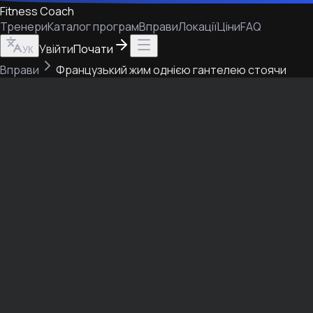
Fitness Coach
Тренери
Каталог програм
Вправи
Локації
Ціни
FAQ
Увійти
Почати
УК
Вправи
Французький жим однією гантелею стоячи