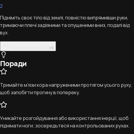
2
Підніміть своє тіло від землі, повністю випрямивши руки,
тримаючи плечі задіяними та опущеними вниз, подалі від
вух.
Показати всі кроки (7)
+
5
Поради
Тримайте м’язи кора напруженими протягом усього руху,
щоб запобігти прогину в попереку.
Уникайте розгойдування або використання інерції, щоб
піднімати ноги; зосередьтеся на контрольованих рухах.