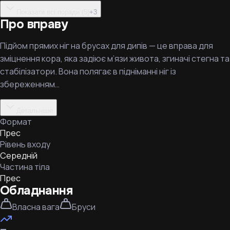
Показати всі поради (5)
+
3
Про вправу
Підйом прямих ніг на брусах для дипів — це вправа для
зміцнення кора, яка задіює м’язи живота, згиначі стегна та
стабілізатори. Вона полягає в підніманні ніг із
збереженням…
Детальніше
Формат
Прес
Рівень входу
Середній
Частина тіла
Прес
Обладнання
Власна вага
Бруси