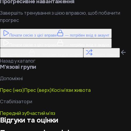
Прогресивне навантаження
Завершіть тренування з цією вправою, щоб побачити
прогрес
Почати сесію з цієї вправи
— потрібен вхід в акаунт
Почати сесію з цієї вправи
— потрібен вхід в акаунт
До тренування
— потрібен вхід в акаунт
Знайти заміну
Назад у каталог
М'язові групи
Допоміжні
Прес (низ)
Прес (верх)
Косі м'язи живота
Стабілізатори
Передній зубчастий м'яз
Відгуки та оцінки