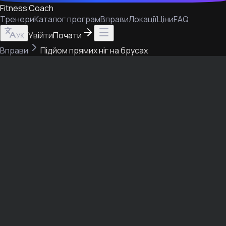
Fitness Coach
Тренери
Каталог програм
Вправи
Локації
Ціни
FAQ
Увійти
Почати
УК
Вправи
Підйом прямих ніг на брусах