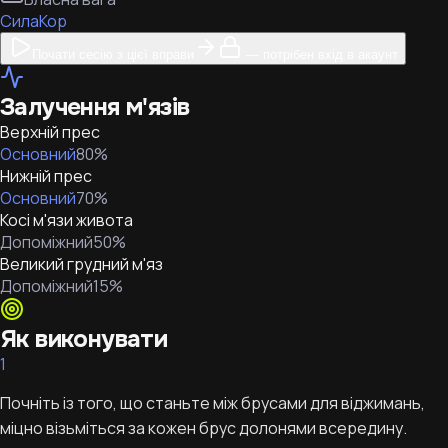
Сила
Кор
Почати сесію з цієї вправи
— потрібен вхід в акаунт
Залучення м'язів
Верхній прес
Основний
80
%
Нижній прес
Основний
70
%
Косі м'язи живота
Допоміжний
50
%
Великий грудний м'яз
Допоміжний
15
%
Як виконувати
1
Почніть із того, що станьте між брусами для віджимань,
міцно візьміться за кожен брус долонями всередину.