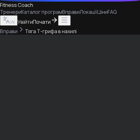
Fitness Coach
Тренери
Каталог програм
Вправи
Локації
Ціни
FAQ
Увійти
Почати
УК
Вправи
Тяга Т-грифа в нахилі