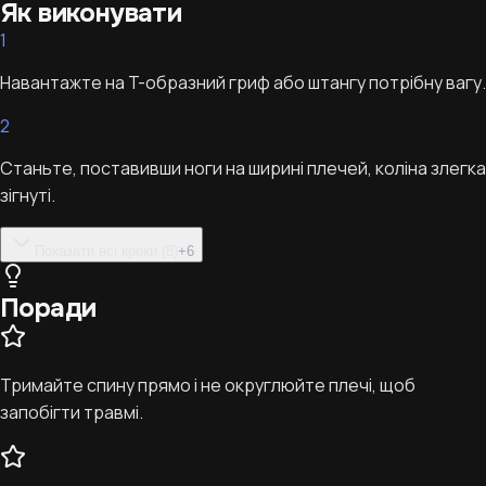
Як виконувати
1
Навантажте на T-образний гриф або штангу потрібну вагу.
2
Станьте, поставивши ноги на ширині плечей, коліна злегка
зігнуті.
Показати всі кроки (8)
+
6
Поради
Тримайте спину прямо і не округлюйте плечі, щоб
запобігти травмі.