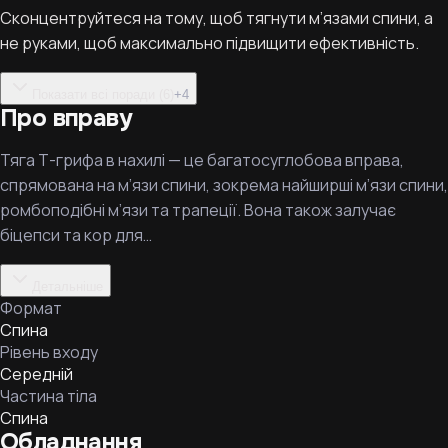
Сконцентруйтеся на тому, щоб тягнути м’язами спини, а
не руками, щоб максимально підвищити ефективність.
Показати всі поради (6)
+
4
Про вправу
Тяга Т-грифа в нахилі — це багатосуглобова вправа,
спрямована на м’язи спини, зокрема найширші м’язи спини,
ромбоподібні м’язи та трапеції. Вона також залучає
біцепси та кор для…
Детальніше
Формат
Спина
Рівень входу
Середній
Частина тіла
Спина
Обладнання