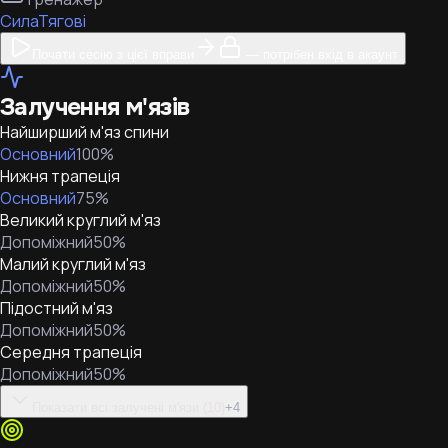
Сила
Тягові
Почати сесію з цієї вправи
— потрібен вхід в акаунт
Залучення м'язів
Найширший м'яз спини
Основний
100
%
Нижня трапеція
Основний
75
%
Великий круглий м'яз
Допоміжний
50
%
Малий круглий м'яз
Допоміжний
50
%
Підостний м'яз
Допоміжний
50
%
Середня трапеція
Допоміжний
50
%
Показати всі залучені м'язи (10)
+
4