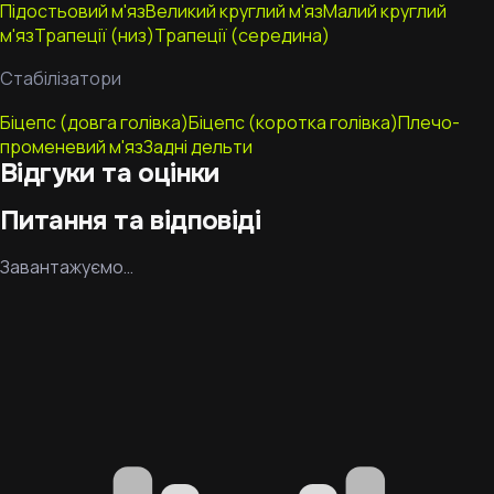
Підостьовий м'яз
Великий круглий м'яз
Малий круглий
м'яз
Трапеції (низ)
Трапеції (середина)
Стабілізатори
Біцепс (довга голівка)
Біцепс (коротка голівка)
Плечо-
променевий м'яз
Задні дельти
Відгуки та оцінки
Питання та відповіді
Завантажуємо…