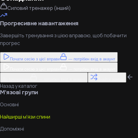
Силовий тренажер (інший)
Прогресивне навантаження
Завершіть тренування з цією вправою, щоб побачити
прогрес
Почати сесію з цієї вправи
— потрібен вхід в акаунт
Почати сесію з цієї вправи
— потрібен вхід в акаунт
До тренування
— потрібен вхід в акаунт
Знайти заміну
Назад у каталог
М'язові групи
Основні
Найширші м'язи спини
Допоміжні