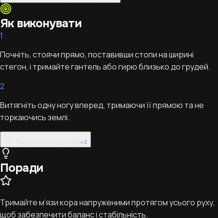
Як виконувати
1
Почніть, стоячи прямо, поставивши стопи на ширині
стегон, і тримайте гантель або гирю близько до грудей.
2
Витягніть одну ногу вперед, тримаючи її прямою та не
торкаючись землі.
Показати всі кроки (6)
+
4
Поради
Тримайте м’язи кора напруженими протягом усього руху,
щоб забезпечити баланс і стабільність.