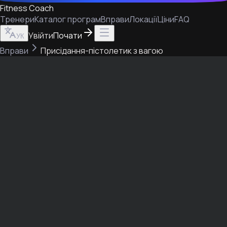
Fitness Coach
Тренери
Каталог програм
Вправи
Локації
Ціни
FAQ
Увійти
Почати
УК
Вправи
Присідання-пістолетик з вагою