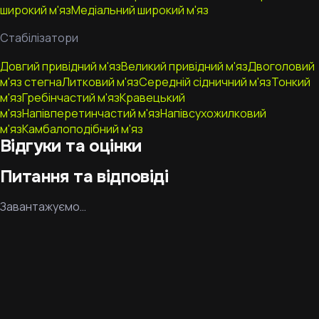
широкий м'яз
Медіальний широкий м'яз
Стабілізатори
Довгий привідний м'яз
Великий привідний м'яз
Двоголовий
м'яз стегна
Литковий м'яз
Середній сідничний м'яз
Тонкий
м'яз
Гребінчастий м'яз
Кравецький
м'яз
Напівперетинчастий м'яз
Напівсухожилковий
м'яз
Камбалоподібний м'яз
Відгуки та оцінки
Питання та відповіді
Завантажуємо…