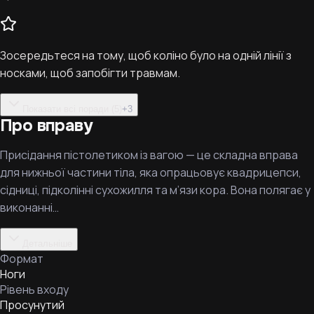
Зосередьтеся на тому, щоб коліно було на одній лінії з
носками, щоб запобігти травмам.
Показати всі поради (5)
+
3
Про вправу
Присідання пістолетиком із вагою — це складна вправа
для нижньої частини тіла, яка опрацьовує квадрицепси,
сідниці, підколінні сухожилля та м’язи кора. Вона полягає у
виконанні…
Детальніше
Формат
Ноги
Рівень входу
Просунутий