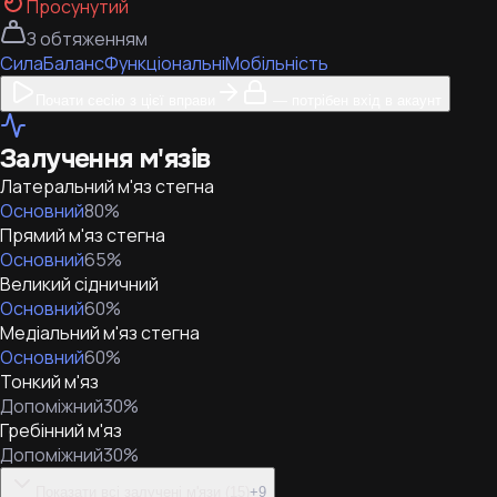
Просунутий
З обтяженням
Сила
Баланс
Функціональні
Мобільність
Почати сесію з цієї вправи
— потрібен вхід в акаунт
Залучення м'язів
Латеральний м'яз стегна
Основний
80
%
Прямий м'яз стегна
Основний
65
%
Великий сідничний
Основний
60
%
Медіальний м'яз стегна
Основний
60
%
Тонкий м'яз
Допоміжний
30
%
Гребінний м'яз
Допоміжний
30
%
Показати всі залучені м'язи (15)
+
9