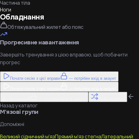
Частина тіла
Ноги
Обладнання
Обтяжувальний жилет або пояс
Прогресивне навантаження
Завершіть тренування з цією вправою, щоб побачити
прогрес
Почати сесію з цієї вправи
— потрібен вхід в акаунт
Почати сесію з цієї вправи
— потрібен вхід в акаунт
До тренування
— потрібен вхід в акаунт
Знайти заміну
Назад у каталог
М'язові групи
Допоміжні
Великий сідничний м'яз
Прямий м'яз стегна
Латеральний