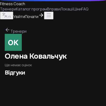
Fitness Coach
Тренери
Каталог програм
Вправи
Локації
Ціни
FAQ
Увійти
Почати
УК
Тренери
Олена Ковальчук
Ще немає оцінок
Відгуки