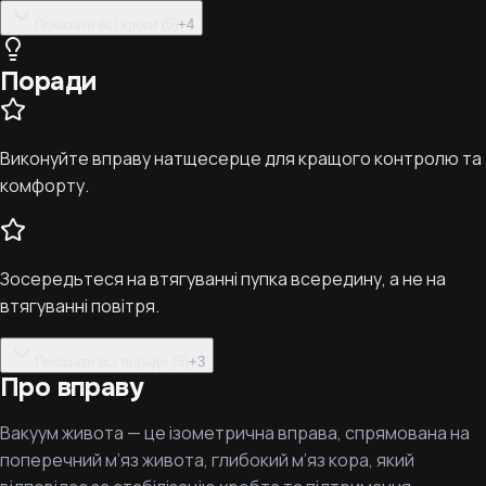
Показати всі кроки (6)
+
4
Поради
Виконуйте вправу натщесерце для кращого контролю та
комфорту.
Зосередьтеся на втягуванні пупка всередину, а не на
втягуванні повітря.
Показати всі поради (5)
+
3
Про вправу
Вакуум живота — це ізометрична вправа, спрямована на
поперечний м’яз живота, глибокий м’яз кора, який