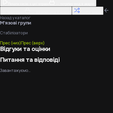
Почати сесію з цієї вправи
— потрібен вхід в акаунт
До тренування
— потрібен вхід в акаунт
Знайти заміну
Назад у каталог
М'язові групи
Стабілізатори
Прес (низ)
Прес (верх)
Відгуки та оцінки
Питання та відповіді
Завантажуємо…