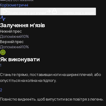
Кор
Ізометричні
Почати сесію з цієї вправи
— потрібен вхід в акаунт
Залучення м'язів
Нижній прес
Допоміжний
10
%
Верхній прес
Допоміжний
10
%
Як виконувати
1
Станьте прямо, поставивши ноги на ширині плечей, або
опустіться на коліна на підлогу.
2
Повністю видихніть, щоб випустити все повітря з легень.