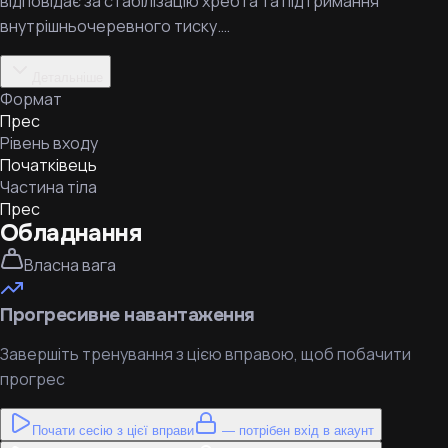
відповідає за стабілізацію хребта та підтримання
внутрішньочеревного тиску.…
Детальніше
Формат
Прес
Рівень входу
Початківець
Частина тіла
Прес
Обладнання
Власна вага
Прогресивне навантаження
Завершіть тренування з цією вправою, щоб побачити
прогрес
Почати сесію з цієї вправи
— потрібен вхід в акаунт