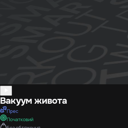
Вакуум живота
Прес
Початковий
Без обтяження