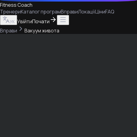
Fitness Coach
Тренери
Каталог програм
Вправи
Локації
Ціни
FAQ
Увійти
Почати
УК
Вправи
Вакуум живота