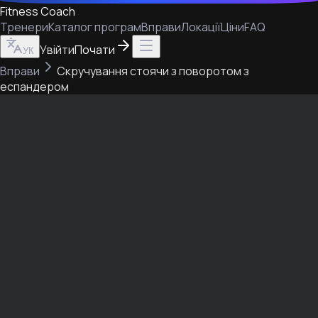
Fitness Coach
Тренери
Каталог програм
Вправи
Локації
Ціни
FAQ
Увійти
Почати
УК
Вправи
Скручування стоячи з поворотом з
еспандером