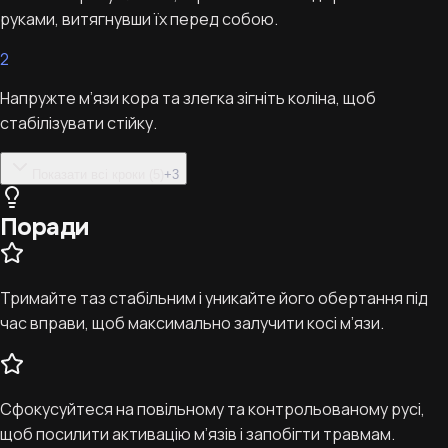
руками, витягнувши їх перед собою.
2
Напружте м’язи кора та злегка зігніть коліна, щоб
стабілізувати стійку.
Показати всі кроки (5)
+
3
Поради
Тримайте таз стабільним і уникайте його обертання під
час вправи, щоб максимально залучити косі м’язи.
Сфокусуйтеся на повільному та контрольованому русі,
щоб посилити активацію м’язів і запобігти травмам.