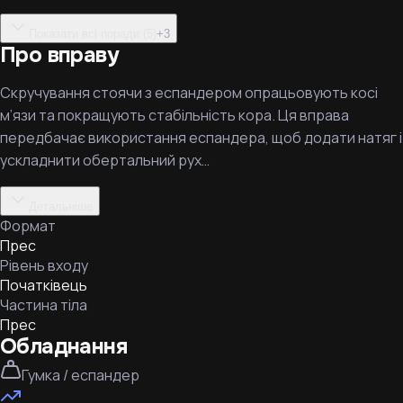
Показати всі поради (5)
+
3
Про вправу
Скручування стоячи з еспандером опрацьовують косі
м’язи та покращують стабільність кора. Ця вправа
передбачає використання еспандера, щоб додати натяг і
ускладнити обертальний рух…
Детальніше
Формат
Прес
Рівень входу
Початківець
Частина тіла
Прес
Обладнання
Гумка / еспандер