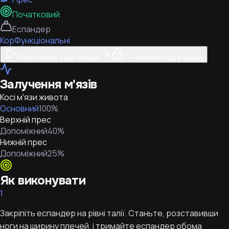
Початковий
Еспандер
Кор
Функціональні
Почати сесію з цієї вправи
— потрібен вхід в акаунт
Залучення м'язів
Косі м'язи живота
Основний
100
%
Верхній прес
Допоміжний
40
%
Нижній прес
Допоміжний
25
%
Як виконувати
1
Закріпіть еспандер на рівні талії. Станьте, розставивши
ноги на ширину плечей, і тримайте еспандер обома