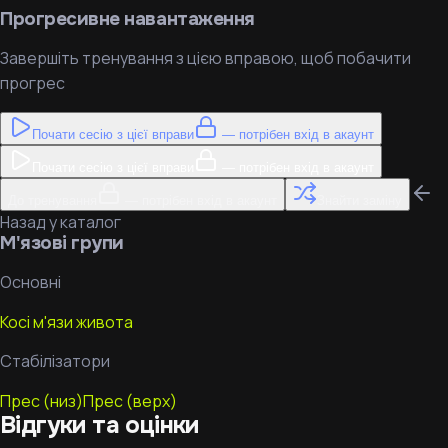
Прогресивне навантаження
Завершіть тренування з цією вправою, щоб побачити
прогрес
Почати сесію з цієї вправи
— потрібен вхід в акаунт
Почати сесію з цієї вправи
— потрібен вхід в акаунт
До тренування
— потрібен вхід в акаунт
Знайти заміну
Назад у каталог
М'язові групи
Основні
Косі м'язи живота
Стабілізатори
Прес (низ)
Прес (верх)
Відгуки та оцінки