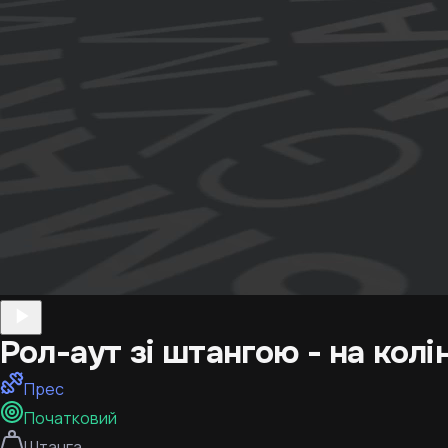
Рол-аут зі штангою - на колі
Прес
Початковий
Штанга