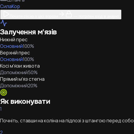
Сила
Кор
Почати сесію з цієї вправи
— потрібен вхід в акаунт
Залучення м'язів
Нижній прес
Основний
100
%
Верхній прес
Основний
100
%
Косі м'язи живота
Допоміжний
50
%
Прямий м'яз стегна
Допоміжний
20
%
Як виконувати
1
Почніть, ставши на коліна на підлозі з штангою перед собо
2