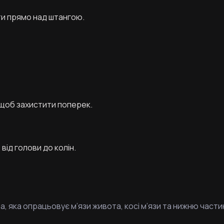
ути прямо над штангою.
 щоб захистити поперек.
ід голови до колін.
ра, яка опрацьовує м’язи живота, косі м’язи та нижню час