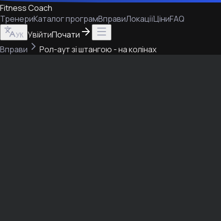
Fitness Coach
Тренери
Каталог програм
Вправи
Локації
Ціни
FAQ
Увійти
Почати
УК
Вправи
Рол-аут зі штангою - на колінах