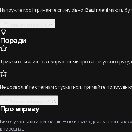
Напружте кор і тримайте спину рівно. Ваші плечі мають б
Показати всі кроки (6)
+
4
Поради
Тримайте м’язи кора напруженими протягом усього руху,
Не дозволяйте стегнам опускатися; тримайте пряму лінію в
Показати всі поради (5)
+
3
Про вправу
Викочування штанги з колін — це вправа для зміцнення ко
вперед із…