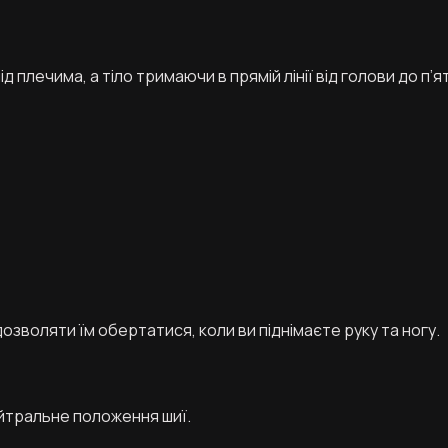
 плечима, а тіло тримаючи в прямій лінії від голови до п’ят
озволяти їм обертатися, коли ви піднімаєте руку та ногу.
йтральне положення шиї.