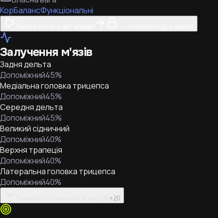
Кор
Баланс
Функціональні
Почати сесію з цієї вправи
— потрібен вхід в акаунт
Залучення м'язів
Задня дельта
Допоміжний
45
%
Медіальна головка трицепса
Допоміжний
45
%
Середня дельта
Допоміжний
45
%
Великий сідничний
Допоміжний
40
%
Верхня трапеція
Допоміжний
40
%
Латеральна головка трицепса
Допоміжний
40
%
Показати всі залучені м'язи (26)
+
20