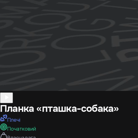
Планка «пташка-собака»
Плечі
Початковий
Власна вага