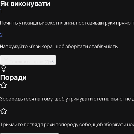
Як виконувати
1
Почніть у позиції високої планки, поставивши руки прямо під
2
Напружуйте м’язи кора, щоб зберігати стабільність.
Показати всі кроки (7)
+
5
Поради
Зосередьтеся на тому, щоб утримувати стегна рівно і не д
Тримайте погляд трохи попереду себе, щоб зберігати не