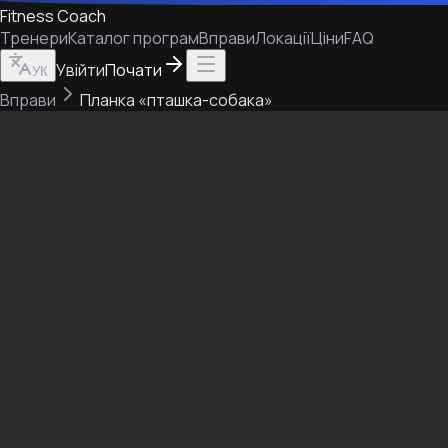
Fitness Coach
Тренери
Каталог програм
Вправи
Локації
Ціни
FAQ
Увійти
Почати
УК
Вправи
Планка «пташка-собака»