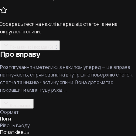
Зосередьтеся на нахилі вперед від стегон, а не на
округленні спини.
Показати всі поради (5)
+
3
Про вправу
Розтягування «метелик» з нахилом уперед — це вправа
на гнучкість, спрямована на внутрішню поверхню стегон,
стегна та нижню частину спини. Вона допомагає
покращити амплітуду рухів,…
Детальніше
Формат
Ноги
Рівень входу
Початківець