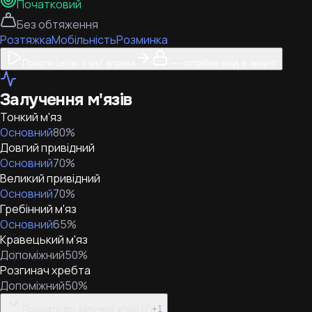
Початковий
Без обтяження
Розтяжка
Мобільність
Розминка
Почати сесію з цієї вправи
— потрібен вхід в акаунт
Залучення м'язів
Тонкий м'яз
Основний
80
%
Довгий привідний
Основний
70
%
Великий привідний
Основний
70
%
Гребінний м'яз
Основний
65
%
Кравецький м'яз
Допоміжний
50
%
Розгинач хребта
Допоміжний
50
%
Показати всі залучені м'язи (7)
+
1