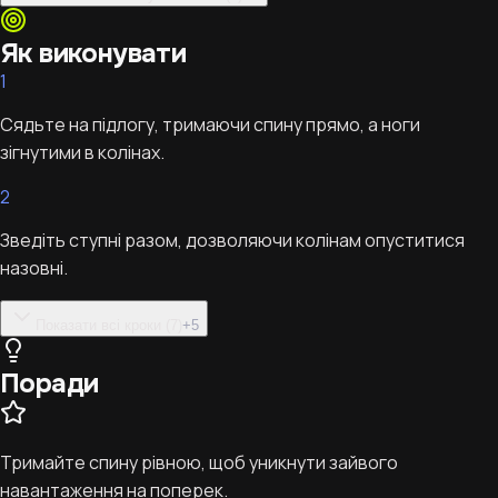
Як виконувати
1
Сядьте на підлогу, тримаючи спину прямо, а ноги
зігнутими в колінах.
2
Зведіть ступні разом, дозволяючи колінам опуститися
назовні.
Показати всі кроки (7)
+
5
Поради
Тримайте спину рівною, щоб уникнути зайвого
навантаження на поперек.