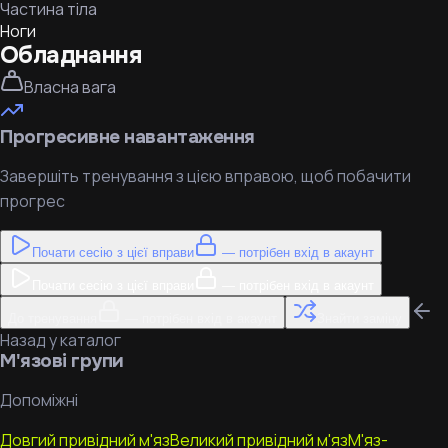
Частина тіла
Ноги
Обладнання
Власна вага
Прогресивне навантаження
Завершіть тренування з цією вправою, щоб побачити
прогрес
Почати сесію з цієї вправи
— потрібен вхід в акаунт
Почати сесію з цієї вправи
— потрібен вхід в акаунт
До тренування
— потрібен вхід в акаунт
Знайти заміну
Назад у каталог
М'язові групи
Допоміжні
Довгий привідний м'яз
Великий привідний м'яз
М'яз-