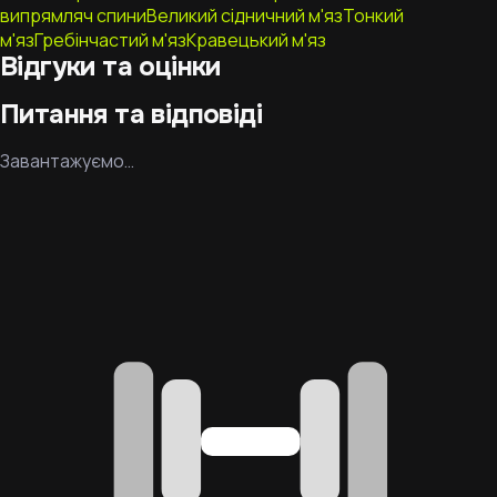
випрямляч спини
Великий сідничний м'яз
Тонкий
м'яз
Гребінчастий м'яз
Кравецький м'яз
Відгуки та оцінки
Питання та відповіді
Завантажуємо…