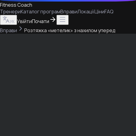
Fitness Coach
Тренери
Каталог програм
Вправи
Локації
Ціни
FAQ
Увійти
Почати
УК
Вправи
Розтяжка «метелик» з нахилом уперед